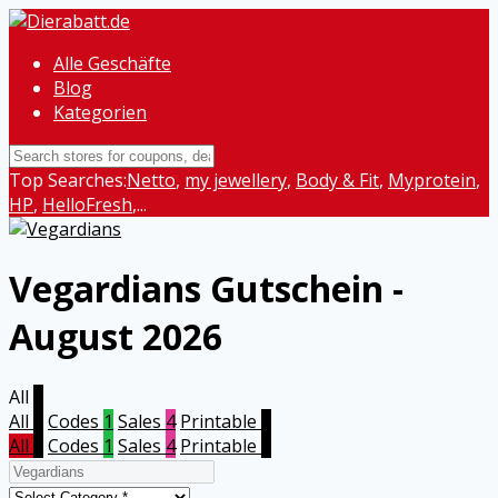
Alle Geschäfte
Blog
Kategorien
Top Searches:
Netto
,
my jewellery
,
Body & Fit
,
Myprotein
,
HP
,
HelloFresh
,...
Vegardians
Gutschein -
August 2026
All
5
All
5
Codes
1
Sales
4
Printable
0
All
5
Codes
1
Sales
4
Printable
0