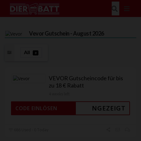
Vevor
Gutschein - August 2026
All
8
VEVOR Gutscheincode für bis
zu 18 € Rabatt
4 weeks left
NGEZEIGT
CODE EINLÖSEN
686 Used - 0 Today