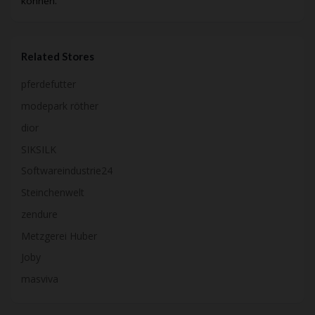
können.
Related Stores
pferdefutter
modepark röther
dior
SIKSILK
Softwareindustrie24
Steinchenwelt
zendure
Metzgerei Huber
Joby
masviva