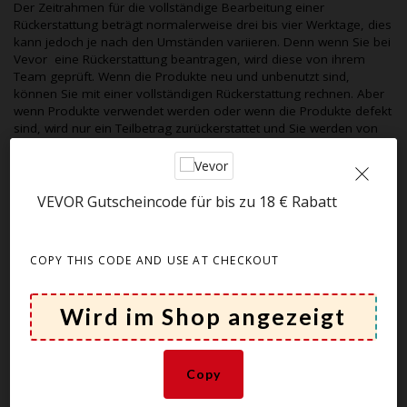
Der Zeitrahmen für die vollständige Bearbeitung einer
Rückerstattung beträgt normalerweise drei bis vier Werktage, dies
kann jedoch je nach den Umständen variieren. Denn wenn Sie bei
Vevor
eine Rückerstattung beantragen, wird diese von ihrem
Team geprüft. Wenn die Produkte neu und unbenutzt sind,
können Sie mit einer vollständigen Rückerstattung rechnen. Aber
wenn Produkte verwendet werden oder wenn die Produkte defekt
sind, wird nur ein Teilbetrag zurückerstattet und Sie werden von
Vevor
per E-Mail informiert.
Welche Vorteile habe ich, wenn ich mich für den
VEVOR Gutscheincode für bis zu 18 € Rabatt
Newsletter anmelde?
Wenn Sie den Newsletter abonnieren, erhalten Sie exklusive
Gutscheine, Rabatte und wichtige Updates zu
Vevor
.Weil sie
COPY THIS CODE AND USE AT CHECKOUT
hauptsächlich
Vevor
den Newsletter kommunizierten. Mit der
Anmeldung zum Newsletter werden Sie
Vevor
wichtige
Änderungen informiert.
Copy