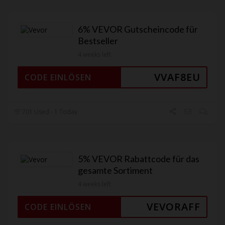
6% VEVOR Gutscheincode für
Bestseller
4 weeks left
VVAF8EU
CODE EINLÖSEN
701 Used - 1 Today
5% VEVOR Rabattcode für das
gesamte Sortiment
4 weeks left
VEVORAFF
CODE EINLÖSEN