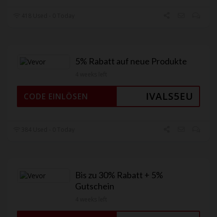
418 Used - 0 Today
5% Rabatt auf neue Produkte
4 weeks left
IVALS5EU
CODE EINLÖSEN
384 Used - 0 Today
Bis zu 30% Rabatt + 5%
Gutschein
4 weeks left