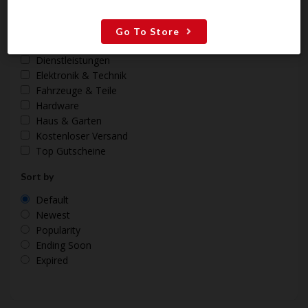
Filter anwenden
Go To Store
Categories
Dienstleistungen
Elektronik & Technik
Fahrzeuge & Teile
Hardware
Haus & Garten
Kostenloser Versand
Top Gutscheine
Sort by
Default
Newest
Popularity
Ending Soon
Expired