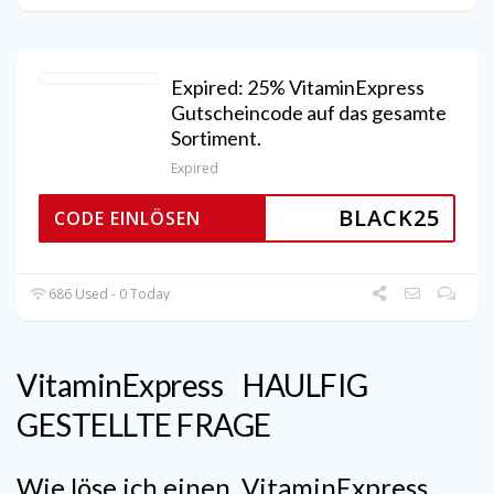
Expired: 25% VitaminExpress
Gutscheincode auf das gesamte
Sortiment.
Expired
BLACK25
CODE EINLÖSEN
686 Used - 0 Today
VitaminExpress
HAULFIG
GESTELLTE FRAGE
Wie löse ich einen
VitaminExpress