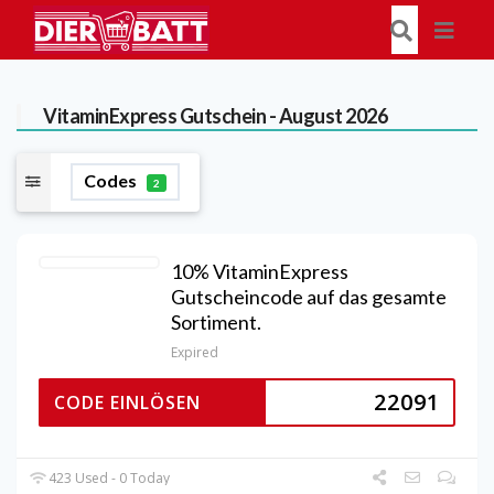
VitaminExpress
Gutschein - August 2026
Codes
2
10% VitaminExpress
Gutscheincode auf das gesamte
Sortiment.
Expired
22091
CODE EINLÖSEN
423 Used - 0 Today