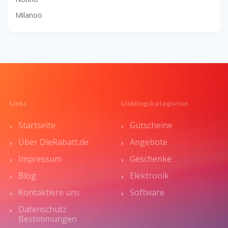
Milanoo
Links
Lieblingskategorien
Startseite
Gutscheine
Über DieRabatt.de
Angebote
Impressum
Geschenke
Blog
Elektronik
Kontaktiere uns
Software
Datenschutz
Bestimmungen