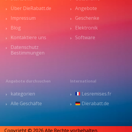
Über DieRabatt.de
Angebote
Impressum
Geschenke
Blog
Elektronik
Kontaktiere uns
Software
Datenschutz
Bestimmungen
Angebote durchsuchen
International
kategorien
Lesremises.fr
Alle Geschäfte
Dierabatt.de
Copyright © 2026 Alle Rechte vorbehalten.