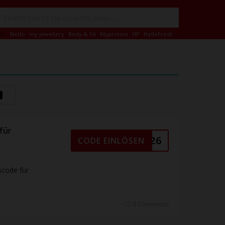
s:
Netto
,
my jewellery
,
Body & Fit
,
Myprotein
,
HP
,
HelloFresh
,...
für
XMAS2026
CODE EINLÖSEN
scode für
0 Comments