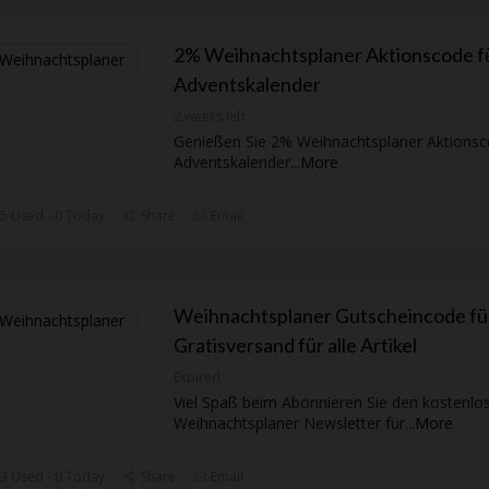
2% Weihnachtsplaner Aktionscode f
Adventskalender
2 weeks left
Genießen Sie 2% Weihnachtsplaner Aktionsc
Adventskalender
...
More
5 Used - 0 Today
Share
Email
Weihnachtsplaner Gutscheincode fü
Gratisversand für alle Artikel
Expired
Viel Spaß beim Abonnieren Sie den kostenlo
Weihnachtsplaner Newsletter für
...
More
3 Used - 0 Today
Share
Email