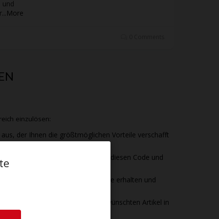
- und
r
...
More
0 Comments
GEN
reich einzulösen:
aus, der Ihnen die größtmöglichen Vorteile verschafft
die Gutscheindetails. Kopieren Sie diesen Code und
te
 direkten Rabatt ohne Gutscheincode erhalten und
 erst zur Kasse, wenn Sie alle gewünschten Artikel in