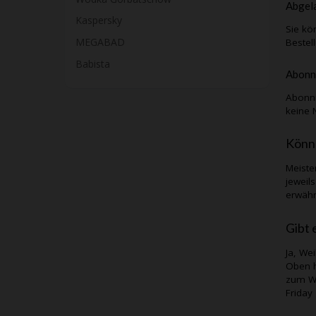
Abgela
Kaspersky
Sie kö
MEGABAD
Bestel
Babista
Abonn
Abonni
keine 
Könn
Meiste
jeweil
erwähn
Gibt 
Ja,
Wei
Oben h
zum
W
Friday