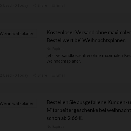
5 Used - 0 Today
Share
Email
Kostenloser Versand ohne maximale
Bestellwert bei Weihnachtsplaner.
No Expires
Jetzt versandkostenfrei ohne maximalen Best
Weihnachtsplaner.
2 Used - 0 Today
Share
Email
Bestellen Sie ausgefallene Kunden- 
Mitarbeitergeschenke bei weihnacht
schon ab 2,66 €.
No Expires