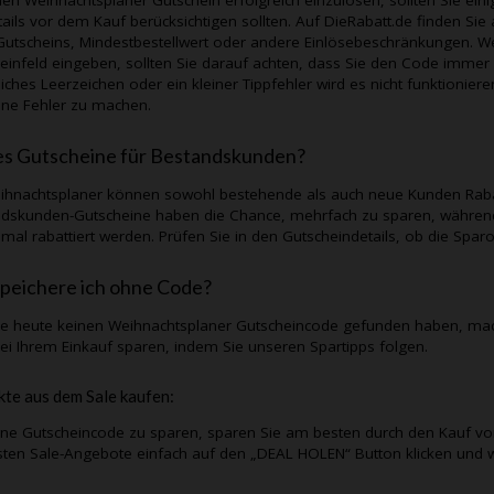
tails vor dem Kauf berücksichtigen sollten. Auf
DieRabatt.de
finden Sie 
Gutscheins, Mindestbestellwert oder andere Einlösebeschränkungen. 
einfeld eingeben, sollten Sie darauf achten, dass Sie den Code immer 
liches Leerzeichen oder ein kleiner Tippfehler wird es nicht funktionie
hne Fehler zu machen.
es Gutscheine für Bestandskunden?
ihnachtsplaner
können sowohl bestehende als auch neue Kunden Rabatt
dskunden-Gutscheine haben die Chance, mehrfach zu sparen, während
nmal rabattiert werden. Prüfen Sie in den Gutscheindetails, ob die Sp
peichere ich ohne Code?
Sie heute keinen
Weihnachtsplaner
Gutscheincode gefunden haben, mac
ei Ihrem Einkauf sparen, indem Sie unseren Spartipps folgen.
te aus dem Sale kaufen:
e Gutscheincode zu sparen, sparen Sie am besten durch den Kauf vo
sten Sale-Angebote einfach auf den „DEAL HOLEN“ Button klicken und w