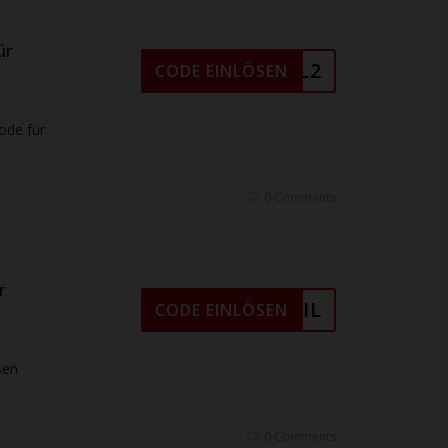
ür
MASDEAL2
CODE EINLÖSEN
ode für
0 Comments
r
R E-MAIL
CODE EINLÖSEN
sen
0 Comments