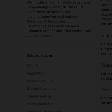
Weihnachtseinkauf im Weihnachtsplaner-
die De
Shop erledigen.Unser DIERABATT.DE
eines 
bietet Ihnen die besten und
Gutsch
kostenlossten Weihnachtsplaner
zusätz
Gutschein, Aktionscodes und
ein, o
Rabattcodes, mit denen Sie beim
Einkaufen auf der offiziellen Website viel
Gibt 
sparen können.
Bei
We
Bestan
nur ei
Related Stores
Wie s
DELIFE
AngelPlatz
Falls 
noch b
ASSMANN HOME
Eveline Cosmetics
Produk
Gluehbirnebillig
Um ohn
die be
Beautykaufhaus
Wodka Gorbatschow