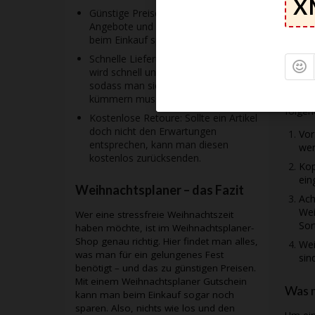
Suc
Günstige Preise: Dank regelmäßiger
kop
Angebote und Gutscheine kann man
beim Einkauf sparen.
Geb
Schnelle Lieferung: Die Bestellung
Was 
wird schnell und zuverlässig geliefert,
sodass man sich um nichts mehr
Falls 
kümmern muss.
folgen
Kostenlose Retoure: Sollte ein Artikel
doch nicht den Erwartungen
Vor
entsprechen, kann man diesen
wer
kostenlos zurücksenden.
Kop
ein
Weihnachtsplaner – das Fazit
Ach
Wei
Wer eine stressfreie Weihnachtszeit
Sor
haben möchte, ist im Weihnachtsplaner-
Shop genau richtig. Hier findet man alles,
Wei
was man für ein gelungenes Fest
sin
benötigt – und das zu günstigen Preisen.
Mit einem Weihnachtsplaner Gutschein
Was m
kann man beim Einkauf sogar noch
sparen. Also, nichts wie los und den
Um ei