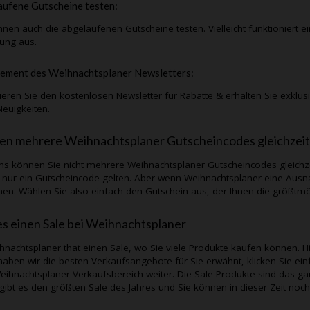
ufene Gutscheine testen:
nnen auch die abgelaufenen Gutscheine testen. Vielleicht funktioniert e
lung aus.
ement des
Weihnachtsplaner
Newsletters:
eren Sie den kostenlosen Newsletter für Rabatte & erhalten Sie exklu
Neuigkeiten.
en mehrere
Weihnachtsplaner
Gutscheincodes gleichzei
ns können Sie nicht mehrere
Weihnachtsplaner
Gutscheincodes gleichz
s nur ein Gutscheincode gelten. Aber wenn
Weihnachtsplaner
eine Ausn
en. Wählen Sie also einfach den Gutschein aus, der Ihnen die größtmög
es einen Sale bei
Weihnachtsplaner
hnachtsplaner
that einen Sale, wo Sie viele Produkte kaufen können. Hi
aben wir die besten Verkaufsangebote für Sie erwähnt, klicken Sie einf
eihnachtsplaner
Verkaufsbereich weiter. Die Sale-Produkte sind das g
 gibt es den größten Sale des Jahres und Sie können in dieser Zeit noc