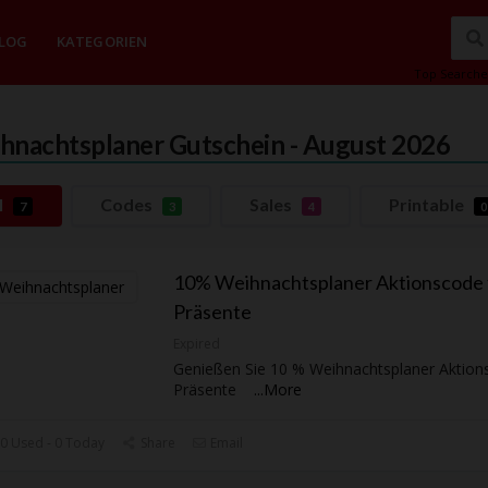
LOG
KATEGORIEN
Top Searche
hnachtsplaner
Gutschein - August 2026
l
Codes
Sales
Printable
7
3
4
0
10% Weihnachtsplaner Aktionscode 
Präsente
Expired
Genießen Sie 10 % Weihnachtsplaner Aktion
Präsente
...
More
0 Used - 0 Today
Share
Email