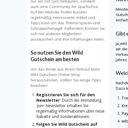
nur ein Ort zum Einkaufen, sondern
auch eine Community für Sparfüchse.
Meiste
Auf der Website finden Kunden
Gutsch
regelmäßig interessante Artikel und
einfac
Tipps rund um das Thema Sparen und
Schnäppchenjagd. Außerdem können sie
Gibt 
sich mit anderen Mitgliedern
austauschen und ihre Erfahrungen teilen.
Ja,
wil
wir di
So nutzen Sie den Wild
Verkau
Gutschein am besten
Jahres
Um das Beste aus Ihrem Einkauf beim
Welch
Wild Gutschein Online-Shop
herauszuholen, sollten Sie einige Tipps
Nachde
beachten:
Dazu k
Registrieren Sie sich für den
Tra
Newsletter
: Durch die Anmeldung
Kre
zum Newsletter erhalten Sie
regelmäßig Informationen über neue
Pa
Rabatte und Sonderaktionen.
wil
Folgen Sie Wild Gutschein auf