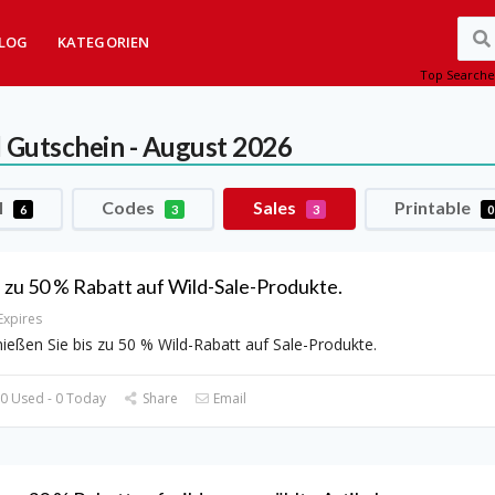
LOG
KATEGORIEN
Top Searche
d
Gutschein - August 2026
l
Codes
Sales
Printable
6
3
3
0
s zu 50 % Rabatt auf Wild-Sale-Produkte.
Expires
ießen Sie bis zu 50 % Wild-Rabatt auf Sale-Produkte.
0 Used - 0 Today
Share
Email