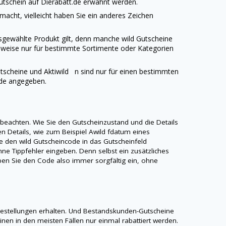
utschein auf
Dierabatt.de
erwähnt werden.
emacht, vielleicht haben Sie ein anderes Zeichen
ausgewählte Produkt gilt, denn manche
wild
Gutscheine
lsweise nur für bestimmte Sortimente oder Kategorien
Gutscheine und Aktiwild n sind nur für einen bestimmten
de
angegeben.
e beachten. Wie Sie den Gutscheinzustand und die Details
gen Details, wie zum Beispiel Awild fdatum eines
ie den
wild
Gutscheincode in das Gutscheinfeld
ne Tippfehler eingeben. Denn selbst ein zusätzliches
Geben Sie den Code also immer sorgfältig ein, ohne
estellungen erhalten. Und Bestandskunden-Gutscheine
en in den meisten Fällen nur einmal rabattiert werden.