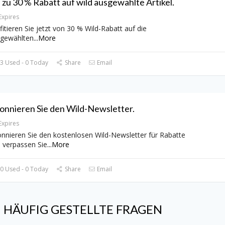
s zu 30 % Rabatt auf wild ausgewählte Artikel.
Expires
fitieren Sie jetzt von 30 % Wild-Rabatt auf die
gewählten
...
More
3 Used - 0 Today
Share
Email
onnieren Sie den Wild-Newsletter.
Expires
nnieren Sie den kostenlosen Wild-Newsletter für Rabatte
 verpassen Sie
...
More
0 Used - 0 Today
Share
Email
d
HÄUFIG GESTELLTE FRAGEN