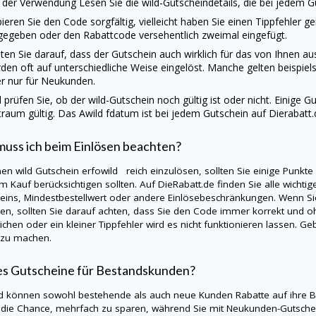
 der Verwendung Lesen Sie die
wild
-Gutscheindetails, die bei jedem G
ieren Sie den Code sorgfältig, vielleicht haben Sie einen Tippfehler g
gegeben oder den Rabattcode versehentlich zweimal eingefügt.
ten Sie darauf, dass der Gutschein auch wirklich für das von Ihnen 
den oft auf unterschiedliche Weise eingelöst. Manche gelten beispie
r nur für Neukunden.
d
prüfen Sie, ob der
wild
-Gutschein noch gültig ist oder nicht. Einige 
traum gültig. Das Awild fdatum ist bei jedem Gutschein auf
Dierabatt.
uss ich beim Einlösen beachten?
nen
wild
Gutschein erfowild reich einzulösen, sollten Sie einige Punkt
m Kauf berücksichtigen sollten. Auf
DieRabatt.de
finden Sie alle wichti
eins, Mindestbestellwert oder andere Einlösebeschränkungen. Wenn S
en, sollten Sie darauf achten, dass Sie den Code immer korrekt und oh
ichen oder ein kleiner Tippfehler wird es nicht funktionieren lassen. 
 zu machen.
es Gutscheine für Bestandskunden?
ld
können sowohl bestehende als auch neue Kunden Rabatte auf ihre B
die Chance, mehrfach zu sparen, während Sie mit Neukunden-Gutschein