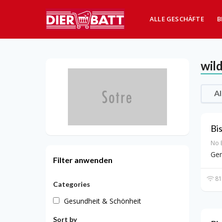
ALLE GESCHÄFTE
B
wil
Al
Bi
No 
Gen
Filter anwenden
81
Categories
Gesundheit & Schönheit
Sort by