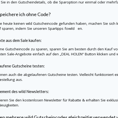
 Sie in den Gutscheindetails, ob die Sparoption nur einmal oder mehr
peichere ich ohne Code?
Sie heute keinen
wild
Gutscheincode gefunden haben, machen Sie sich 
f sparen, indem Sie unseren Spartipps fowild en.
te aus dem Sale kaufen:
e Gutscheincode zu sparen, sparen Sie am besten durch den Kauf vo
sten Sale-Angebote einfach auf den „DEAL HOLEN“ Button klicken und w
ufene Gutscheine testen:
nnen auch die abgelaufenen Gutscheine testen. Vielleicht funktioniert 
Bestellung aus.
ement des
wild
Newsletters:
eren Sie den kostenlosen Newsletter für Rabatte & erhalten Sie exklu
Neuigkeiten.
en mehrere
wild
Gutscheincodes gleichzeitig verwendet