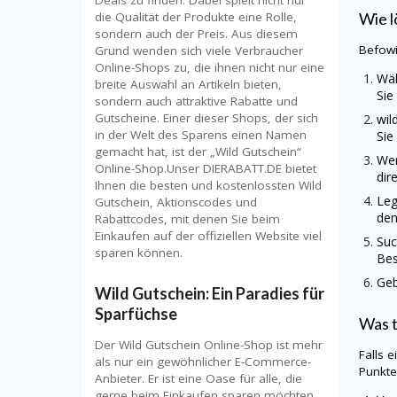
Wie l
die Qualität der Produkte eine Rolle,
sondern auch der Preis. Aus diesem
Befow
Grund wenden sich viele Verbraucher
Online-Shops zu, die ihnen nicht nur eine
Wäh
breite Auswahl an Artikeln bieten,
Sie
sondern auch attraktive Rabatte und
Gutscheine. Einer dieser Shops, der sich
wil
in der Welt des Sparens einen Namen
Sie
gemacht hat, ist der „Wild Gutschein“
Wen
Online-Shop.Unser DIERABATT.DE bietet
dir
Ihnen die besten und kostenlossten Wild
Leg
Gutschein, Aktionscodes und
den
Rabattcodes, mit denen Sie beim
Einkaufen auf der offiziellen Website viel
Suc
sparen können.
Bes
Geb
Wild Gutschein: Ein Paradies für
Sparfüchse
Was 
Der Wild Gutschein Online-Shop ist mehr
Falls 
als nur ein gewöhnlicher E-Commerce-
Punkt
Anbieter. Er ist eine Oase für alle, die
gerne beim Einkaufen sparen möchten,