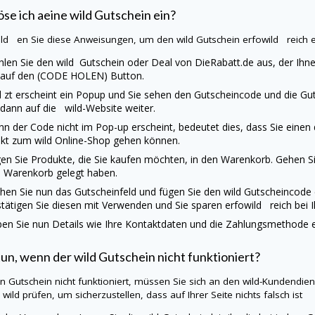
öse ich aeine
wild
Gutschein ein?
ild en Sie diese Anweisungen, um den
wild
Gutschein erfowild reich 
len Sie den
wild
Gutschein oder Deal von
DieRabatt.de
aus, der Ihne
 auf den (CODE HOLEN) Button.
d
zt erscheint ein Popup und Sie sehen den Gutscheincode und die Guts
 dann auf die
wild
-Website weiter.
n der Code nicht im Pop-up erscheint, bedeutet dies, dass Sie einen
ekt zum
wild
Online-Shop gehen können.
en Sie Produkte, die Sie kaufen möchten, in den Warenkorb. Gehen Sie
 Warenkorb gelegt haben.
hen Sie nun das Gutscheinfeld und fügen Sie den
wild
Gutscheincode 
tätigen Sie diesen mit Verwenden und Sie sparen erfowild reich bei 
en Sie nun Details wie Ihre Kontaktdaten und die Zahlungsmethode ei
tun, wenn der
wild
Gutschein nicht funktioniert?
ein Gutschein nicht funktioniert, müssen Sie sich an den
wild
-Kundendien
e
wild
prüfen, um sicherzustellen, dass auf Ihrer Seite nichts falsch ist