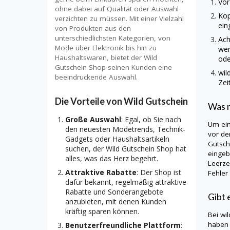
Vor
ohne dabei auf Qualität oder Auswahl
Kop
verzichten zu müssen. Mit einer Vielzahl
ein
von Produkten aus den
unterschiedlichsten Kategorien, von
Ach
Mode über Elektronik bis hin zu
wer
Haushaltswaren, bietet der Wild
ode
Gutschein Shop seinen Kunden eine
wil
beeindruckende Auswahl.
Zei
Die Vorteile von Wild Gutschein
Was m
Große Auswahl
: Egal, ob Sie nach
Um ei
den neuesten Modetrends, Technik-
vor de
Gadgets oder Haushaltsartikeln
Gutsch
suchen, der Wild Gutschein Shop hat
eingeb
alles, was das Herz begehrt.
Leerze
Attraktive Rabatte
: Der Shop ist
Fehler
dafür bekannt, regelmäßig attraktive
Rabatte und Sonderangebote
Gibt 
anzubieten, mit denen Kunden
kräftig sparen können.
Bei
wi
haben 
Benutzerfreundliche Plattform
: