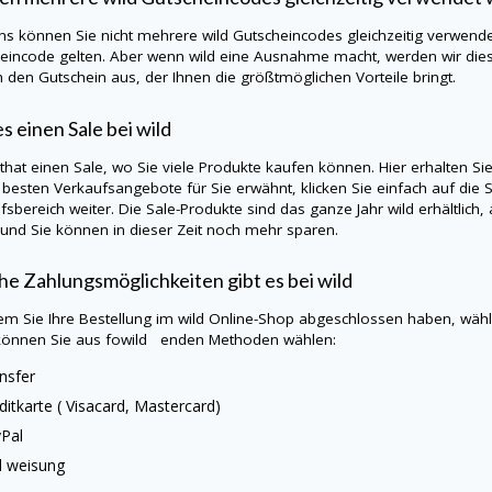
ns können Sie nicht mehrere
wild
Gutscheincodes gleichzeitig verwende
eincode gelten. Aber wenn
wild
eine Ausnahme macht, werden wir dies 
h den Gutschein aus, der Ihnen die größtmöglichen Vorteile bringt.
es einen Sale bei
wild
d
that einen Sale, wo Sie viele Produkte kaufen können. Hier erhalten S
e besten Verkaufsangebote für Sie erwähnt, klicken Sie einfach auf die
fsbereich weiter. Die Sale-Produkte sind das ganze Jahr
wild
erhältlich
 und Sie können in dieser Zeit noch mehr sparen.
e Zahlungsmöglichkeiten gibt es bei
wild
m Sie Ihre Bestellung im
wild
Online-Shop abgeschlossen haben, wähle
önnen Sie aus fowild enden Methoden wählen:
nsfer
ditkarte (
Visacard
, Mastercard)
yPal
d
weisung