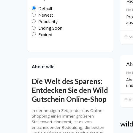
Bi
Default
No 
Newest
Pro
Popularity
aus
Ending Soon
Expired
59
Ab
About wild
No 
Die Welt des Sparens:
Abo
und
Entdecken Sie den Wild
Gutschein Online-Shop
81
In der heutigen Zeit, in der das Online-
Shopping einen immer größeren
Stellenwert einnimmt, ist es von
wil
entscheidender Bedeutung, die besten
Deals zu finden. Dabei spielt nicht nur