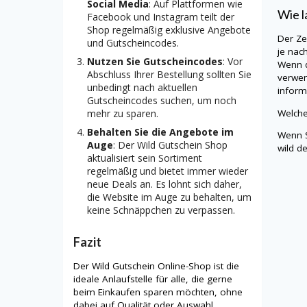
Social Media
: Auf Plattformen wie
Wie l
Facebook und Instagram teilt der
Shop regelmäßig exklusive Angebote
Der Ze
und Gutscheincodes.
je nac
Nutzen Sie Gutscheincodes
: Vor
Wenn d
Abschluss Ihrer Bestellung sollten Sie
verwen
unbedingt nach aktuellen
informi
Gutscheincodes suchen, um noch
Welche
mehr zu sparen.
Behalten Sie die Angebote im
Wenn S
Auge
: Der Wild Gutschein Shop
wild
de
aktualisiert sein Sortiment
regelmäßig und bietet immer wieder
neue Deals an. Es lohnt sich daher,
die Website im Auge zu behalten, um
keine Schnäppchen zu verpassen.
Fazit
Der Wild Gutschein Online-Shop ist die
ideale Anlaufstelle für alle, die gerne
beim Einkaufen sparen möchten, ohne
dabei auf Qualität oder Auswahl