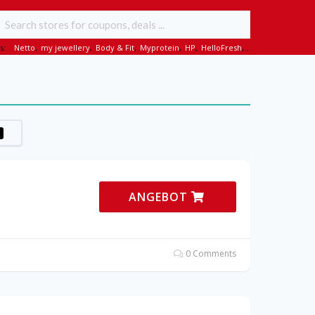
s:
Netto
,
my jewellery
,
Body & Fit
,
Myprotein
,
HP
,
HelloFresh
,...
ANGEBOT
0 Comments