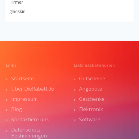
Hirmer
gladskin
Links
Lieblingskategorien
Startseite
Gutscheine
Über DieRabatt.de
Angebote
Impressum
Geschenke
Blog
Elektronik
Kontaktiere uns
Software
Datenschutz
Bestimmungen