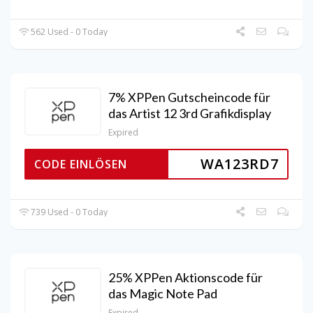
562 Used - 0 Today
7% XPPen Gutscheincode für
das Artist 12 3rd Grafikdisplay
Expired
WA123RD7
CODE EINLÖSEN
739 Used - 0 Today
25% XPPen Aktionscode für
das Magic Note Pad
Expired