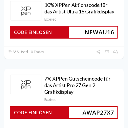
10% XPPen Aktionscode für
das Artist Ultra 16 Grafikdisplay
Expired
NEWAU16
CODE EINLÖSEN
856 Used - 0 Today
7% XPPen Gutscheincode für
das Artist Pro 27 Gen 2
Grafikdisplay
Expired
AWAP27X7
CODE EINLÖSEN