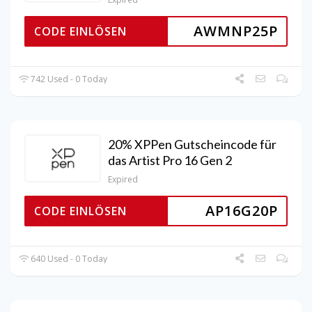
AWMNP25P
CODE EINLÖSEN
742 Used - 0 Today
20% XPPen Gutscheincode für
das Artist Pro 16 Gen 2
Expired
AP16G20P
CODE EINLÖSEN
640 Used - 0 Today