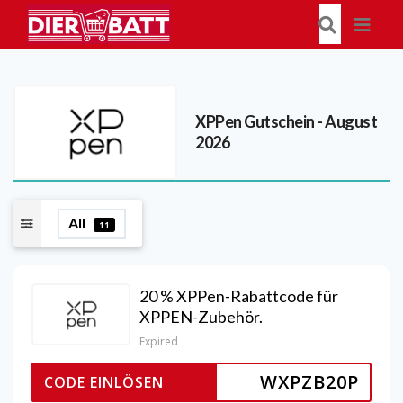
XPPen
Gutschein - August
2026
All
11
20 % XPPen-Rabattcode für
XPPEN-Zubehör.
Expired
WXPZB20P
CODE EINLÖSEN