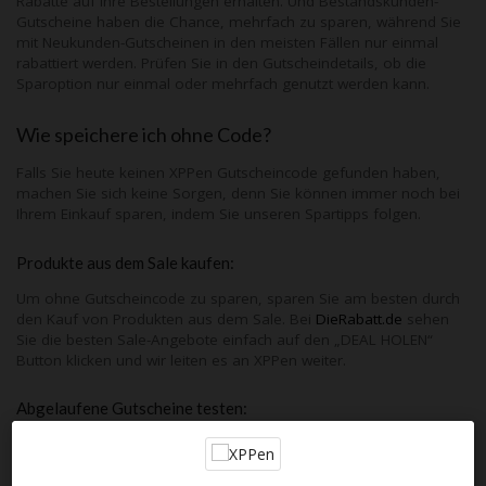
Rabatte auf ihre Bestellungen erhalten. Und Bestandskunden-
Gutscheine haben die Chance, mehrfach zu sparen, während Sie
mit Neukunden-Gutscheinen in den meisten Fällen nur einmal
rabattiert werden. Prüfen Sie in den Gutscheindetails, ob die
Sparoption nur einmal oder mehrfach genutzt werden kann.
Wie speichere ich ohne Code?
Falls Sie heute keinen
XPPen
Gutscheincode gefunden haben,
machen Sie sich keine Sorgen, denn Sie können immer noch bei
Ihrem Einkauf sparen, indem Sie unseren Spartipps folgen.
Produkte aus dem Sale kaufen:
Um ohne Gutscheincode zu sparen, sparen Sie am besten durch
den Kauf von Produkten aus dem Sale. Bei
DieRabatt.de
sehen
Sie die besten Sale-Angebote einfach auf den „DEAL HOLEN“
Button klicken und wir leiten es an
XPPen
weiter.
Abgelaufene Gutscheine testen:
Sie können auch die abgelaufenen Gutscheine testen. Vielleicht
funktioniert einer davon noch. Probieren Sie sie einfach während
Ihrer Bestellung aus.