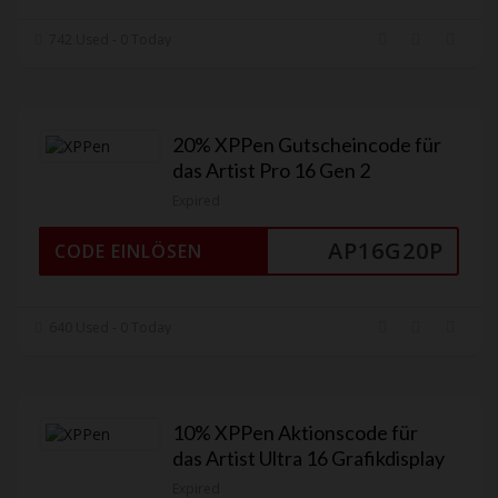
742 Used - 0 Today
20% XPPen Gutscheincode für
das Artist Pro 16 Gen 2
Expired
AP16G20P
CODE EINLÖSEN
640 Used - 0 Today
10% XPPen Aktionscode für
das Artist Ultra 16 Grafikdisplay
Expired