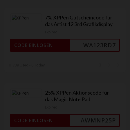
7% XPPen Gutscheincode für
das Artist 12 3rd Grafikdisplay
Expired
WA123RD7
CODE EINLÖSEN
739 Used - 0 Today
25% XPPen Aktionscode für
das Magic Note Pad
Expired
AWMNP25P
CODE EINLÖSEN