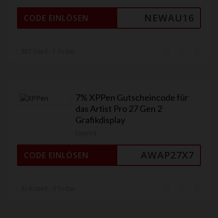
NEWAU16
CODE EINLÖSEN
857 Used - 1 Today
7% XPPen Gutscheincode für
das Artist Pro 27 Gen 2
Grafikdisplay
Expired
AWAP27X7
CODE EINLÖSEN
814 Used - 0 Today