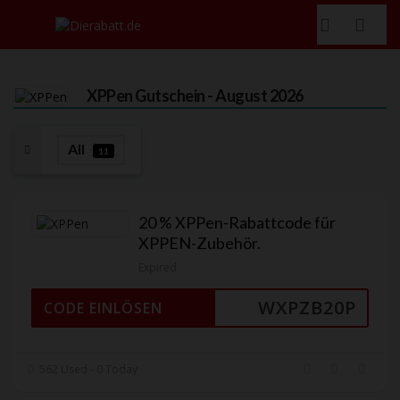
XPPen
Gutschein - August 2026
All
11
20 % XPPen-Rabattcode für
XPPEN-Zubehör.
Expired
WXPZB20P
CODE EINLÖSEN
562 Used - 0 Today