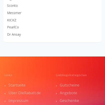
Sconto
Messmer
KICKZ
PearlCo
Dr Ansay
Links
Lieblingskategorien
Startseite
Gutscheine
Über DieRabatt.de
Angebote
Impressum
Geschenke