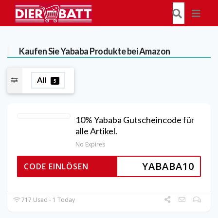
Kaufen Sie Yababa Produkte bei Amazon
All
5
10% Yababa Gutscheincode für
alle Artikel.
No Expires
YABABA10
CODE EINLÖSEN
717 Used - 1 Today