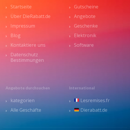
Startseite
Gutscheine
Über DieRabatt.de
Angebote
Impressum
Geschenke
Blog
Elektronik
Kontaktiere uns
Software
Datenschutz
Bestimmungen
Angebote durchsuchen
International
kategorien
Lesremises.fr
Alle Geschäfte
Dierabatt.de