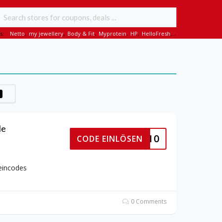
s:
Netto
,
my jewellery
,
Body & Fit
,
Myprotein
,
HP
,
HelloFresh
,...
le
RLUXUS10
CODE EINLÖSEN
eincodes
0 Comments