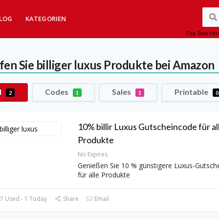
LOG
KATEGORIEN
Top Searche
fen Sie billiger luxus Produkte bei Amazon
l
Codes
Sales
Printable
2
1
1
0
10% billir Luxus Gutscheincode für al
Produkte
No Expires
Genießen Sie 10 % günstigere Luxus-Gutsch
für alle Produkte
7 Used - 1 Today
Share
Email