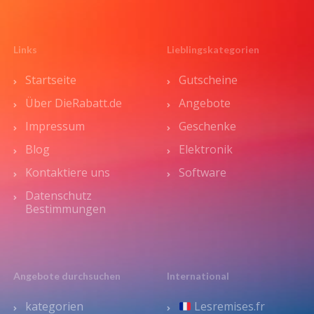
Links
Lieblingskategorien
Startseite
Gutscheine
Über DieRabatt.de
Angebote
Impressum
Geschenke
Blog
Elektronik
Kontaktiere uns
Software
Datenschutz
Bestimmungen
Angebote durchsuchen
International
kategorien
Lesremises.fr