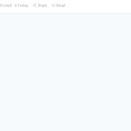
0 Used - 0 Today
Share
Email