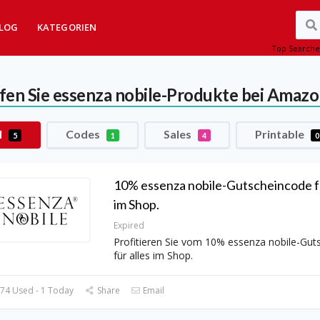
LOG
KATEGORIEN
Top Searche
fen Sie essenza nobile-Produkte bei Amaz
l
Codes
Sales
Printable
5
1
4
0
10% essenza nobile-Gutscheincode fü
im Shop.
Expired
Profitieren Sie vom 10% essenza nobile-Gut
für alles im Shop.
74 Used - 1 Today
Share
Email