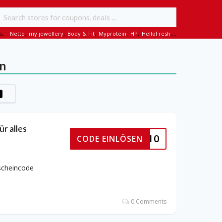
s:
Netto
,
my jewellery
,
Body & Fit
,
Myprotein
,
HP
,
HelloFresh
,...
on
r alles
SSENZA10
CODE EINLÖSEN
scheincode
0 Comments