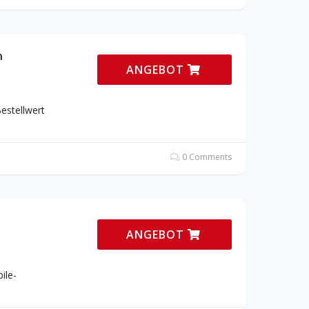
n
ANGEBOT
estellwert
0 Comments
ANGEBOT
ile-
e