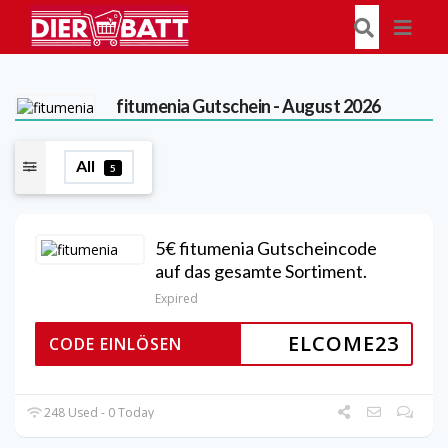
fitumenia
Gutschein - August 2026
All
5
5€ fitumenia Gutscheincode
auf das gesamte Sortiment.
Expired
ELCOME23
CODE EINLÖSEN
248 Used - 0 Today