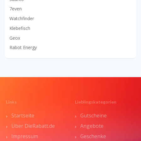
7even
Watchfinder
Klebefisch
Geox
Rabot Energy
Links
Lieblingskategorien
Startseite
Gutscheine
Über DieRabatt.de
Angebote
Impressum
Geschenke