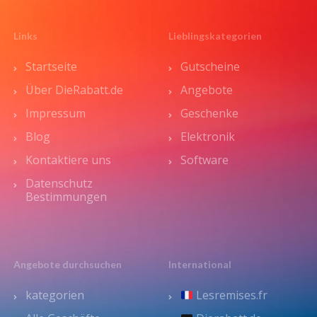
Links
Lieblingskategorien
Startseite
Gutscheine
Über DieRabatt.de
Angebote
Impressum
Geschenke
Blog
Elektronik
Kontaktiere uns
Software
Datenschutz
Bestimmungen
Angebote durchsuchen
International
kategorien
Lesremises.fr