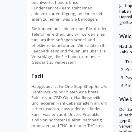
beantwortet haben. Unser
Ja,
Ha
Kundenservice-Team steht Ihnen
haben 
jederzeit zur Verfügung, um Ihnen bei
Happy
allem zu helfen, was Sie benötigen.
größte
Sie können uns jederzeit per E-Mail oder
Telefon erreichen, und wir werden alles
Welch
tun, um Ihre Anfragen schnell und
effektiv zu beantworten. Wir schätzen Ihr
Nachde
Feedback sehr und freuen uns über alle
Zahlun
Vorschläge, die Sie haben, um unser
Tra
Geschäft zu verbessern.
Kre
Fazit
Pay
Sof
Happybuds ist Ihr One-Stop-Shop für alle
Hanfprodukte. Wir bieten eine breite
Palette von CBD-Ölen, Hanfkosmetik
Wie l
und leckeren Hanf-Lebensmitteln an, um
sicherzustellen, dass jeder das finden
Der Ze
kann, was er sucht. Unsere Produkte
je nac
sind von höchster Qualität, nachhaltig
geprüf
produziert und THC-arm oder THC-frei.
verwen
Mail in