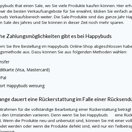
ppybuds
that einen Sale, wo Sie viele Produkte kaufen können. Hier er
wir die besten Verkaufsangebote für Sie erwähnt, klicken Sie einfach a
buds
Verkaufsbereich weiter. Die Sale-Produkte sind das ganze Jahr
Ha
n Sale des Jahres und Sie können in dieser Zeit noch mehr sparen.
e Zahlungsmöglichkeiten gibt es bei
Happybuds
m Sie Ihre Bestellung im
Happybuds
Online-Shop abgeschlossen haben
gsmethode aus. Dazu können Sie aus folgenden Methoden wählen:
nsfer
ditkarte (Visa, Mastercard)
Pal
ort
Happybuds
weisung
ange dauert eine Rückerstattung im Falle einer Rücksend
itrahmen für die vollständige Bearbeitung einer Rückerstattung beträgt
h den Umständen variieren. Denn wenn Sie bei
Happybuds
eine Rücker
t. Wenn die Produkte neu und unbenutzt sind, können Sie mit einer vo
det werden oder wenn die Produkte defekt sind, wird nur ein Teilbetra
formiert.