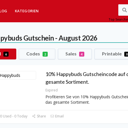
LOG
KATEGORIEN
Top Searche
pybuds
Gutschein - August 2026
l
Codes
Sales
Printable
6
2
4
0
10% Happybuds Gutscheincode auf 
gesamte Sortiment.
Expired
Profitieren Sie von 10% Happybuds Gutsche
das gesamte Sortiment.
0 Used - 0 Today
Share
Email