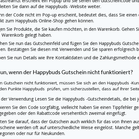
astreamzt erscheint ein Popup und Sie sehen den Gutscheincode und 
 leiten Sie dann auf die
Happybuds
-Website weiter.
n der Code nicht im Pop-up erscheint, bedeutet dies, dass Sie einen
ekt zum
Happybuds
Online-Shop gehen können.
en Sie Produkte, die Sie kaufen möchten, in den Warenkorb. Gehen Sie
 Warenkorb gelegt haben.
hen Sie nun das Gutscheinfeld und fügen Sie den
Happybuds
Gutsche
en. Bestätigen Sie diesen mit Verwenden und Sie sparen erfolgreich b
en Sie nun Details wie Ihre Kontaktdaten und die Zahlungsmethode ei
tun, wenn der
Happybuds
Gutschein nicht funktioniert?
ein Gutschein nicht funktioniert, müssen Sie sich an den
Happybuds
-Kun
den Punkte Happybuds prüfen, um sicherzustellen, dass auf Ihrer Seite n
 der Verwendung Lesen Sie die
Happybuds
-Gutscheindetails, die be
ieren Sie den Code sorgfältig, vielleicht haben Sie einen Tippfehler g
gegeben oder den Rabattcode versehentlich zweimal eingefügt.
ten Sie darauf, dass der Gutschein auch wirklich für das von Ihnen 
scheine werden oft auf unterschiedliche Weise eingelöst. Manche gel
egorien oder nur für Neukunden.