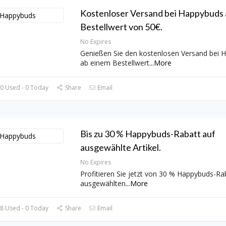
Kostenloser Versand bei Happybuds 
Bestellwert von 50€.
No Expires
Genießen Sie den kostenlosen Versand bei 
ab einem Bestellwert
...
More
0 Used - 0 Today
Share
Email
Bis zu 30 % Happybuds-Rabatt auf
ausgewählte Artikel.
No Expires
Profitieren Sie jetzt von 30 % Happybuds-Rab
ausgewählten
...
More
8 Used - 0 Today
Share
Email