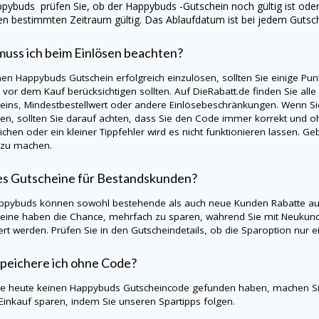
ppybuds
prüfen Sie, ob der
Happybuds
-Gutschein noch gültig ist ode
en bestimmten Zeitraum gültig. Das Ablaufdatum ist bei jedem Gutsc
uss ich beim Einlösen beachten?
nen
Happybuds
Gutschein erfolgreich einzulösen, sollten Sie einige P
s vor dem Kauf berücksichtigen sollten. Auf
DieRabatt.de
finden Sie alle
eins, Mindestbestellwert oder andere Einlösebeschränkungen. Wenn S
en, sollten Sie darauf achten, dass Sie den Code immer korrekt und oh
ichen oder ein kleiner Tippfehler wird es nicht funktionieren lassen. 
 zu machen.
es Gutscheine für Bestandskunden?
ppybuds
können sowohl bestehende als auch neue Kunden Rabatte auf
eine haben die Chance, mehrfach zu sparen, während Sie mit Neukund
iert werden. Prüfen Sie in den Gutscheindetails, ob die Sparoption nu
peichere ich ohne Code?
Sie heute keinen
Happybuds
Gutscheincode gefunden haben, machen Si
Einkauf sparen, indem Sie unseren Spartipps folgen.