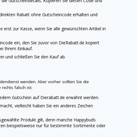
die Gutscheindetails. Kopieren Sie diesen Code und
 direkten Rabatt ohne Gutscheincode erhalten und
 erst zur Kasse, wenn Sie alle gewünschten Artikel in
incode ein, den Sie zuvor von
DieRabatt.de
kopiert
ei Ihrem Einkauf.
n und schließen Sie den Kauf ab.
dendienst wenden. Aber vorher sollten Sie die
ichts falsch ist:
i jedem Gutschein auf
Dierabatt.de
erwähnt werden.
emacht, vielleicht haben Sie ein anderes Zeichen
ausgewählte Produkt gilt, denn manche
Happybuds
ten beispielsweise nur für bestimmte Sortimente oder