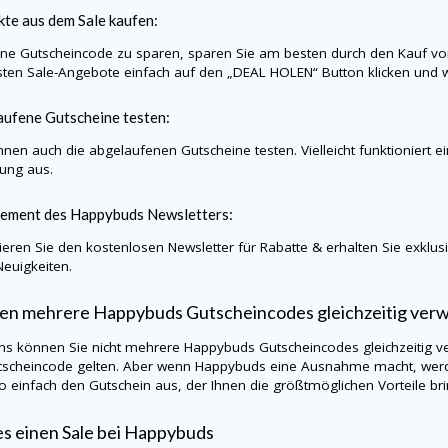
te aus dem Sale kaufen:
e Gutscheincode zu sparen, sparen Sie am besten durch den Kauf vo
sten Sale-Angebote einfach auf den „DEAL HOLEN“ Button klicken und w
ufene Gutscheine testen:
nnen auch die abgelaufenen Gutscheine testen. Vielleicht funktioniert e
lung aus.
ement des
Happybuds
Newsletters:
eren Sie den kostenlosen Newsletter für Rabatte & erhalten Sie exklu
Neuigkeiten.
en mehrere
Happybuds
Gutscheincodes gleichzeitig ve
ns können Sie nicht mehrere
Happybuds
Gutscheincodes gleichzeitig v
tscheincode gelten. Aber wenn
Happybuds
eine Ausnahme macht, werde
so einfach den Gutschein aus, der Ihnen die größtmöglichen Vorteile bri
es einen Sale bei
Happybuds