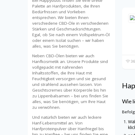
Bei Happybuds finden Sie eine breite
Palette an Hanfprodukten, die Ihren
Bedürfnissen und Vorlieben
entsprechen. Wir bieten Ihnen
verschiedene CBD-Öle in verschiedenen
Stärken und Geschmacksrichtungen.
Egal, ob Sie nach einem Vollspektrum-Öl
oder einem Isolat suchen – wir haben
alles, was Sie benötigen.
Neben CBD-Ölen bieten wir auch
Hanfkosmetik an. Unsere Produkte sind
36
vollgepackt mit nährenden
Inhaltsstoffen, die Ihre Haut mit
Feuchtigkeit versorgen und sie gesund
Hap
und strahlend aussehen lassen. Von
Gesichtscremes über Körperöle bis hin
zu Lippenbalsamen – bei uns finden Sie
Wie l
alles, was Sie benötigen, um Ihre Haut
zu verwöhnen.
Befolg
Und natürlich bieten wir auch leckere
Wäh
Hanf-Lebensmittel an. Von
kli
Hanfproteinpulver über Hanfriegel bis
hin zu Hanftee – bei uns finden Sie eine