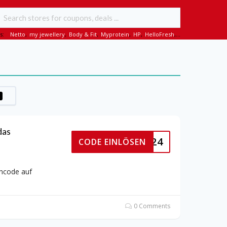
s:
Netto
,
my jewellery
,
Body & Fit
,
Myprotein
,
HP
,
HelloFresh
,...
das
PYBUDS24
CODE EINLÖSEN
incode auf
0 Comments