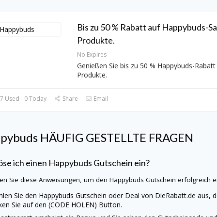
Bis zu 50 % Rabatt auf Happybuds-Sa
Produkte.
No Expires
Genießen Sie bis zu 50 % Happybuds-Rabatt 
Produkte.
7 Used - 0 Today
Share
Email
pybuds
HÄUFIG GESTELLTE FRAGEN
öse ich einen
Happybuds
Gutschein ein?
en Sie diese Anweisungen, um den
Happybuds
Gutschein erfolgreich e
len Sie den
Happybuds
Gutschein oder Deal von
DieRabatt.de
aus, d
cken Sie auf den (CODE HOLEN) Button.