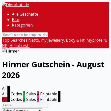
Alle Geschäfte
Blog
Kategorien
Top Searches:
Netto
,
my jewellery
,
Body & Fit
,
Myprotein
,
HP
,
HelloFresh
,...
Hirmer
Gutschein - August
2026
All
6
All
6
Codes
2
Sales
4
Printable
0
All
6
Codes
2
Sales
4
Printable
0