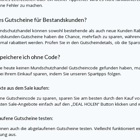
hne Fehler zu machen.
es Gutscheine für Bestandskunden?
ndschutzhandel
können sowohl bestehende als auch neue Kunden Rabat
dskunden-Gutscheine haben die Chance, mehrfach zu sparen, während
nmal rabattiert werden. Prüfen Sie in den Gutscheindetails, ob die Sp
peichere ich ohne Code?
Sie heute keinen
Mundschutzhandel
Gutscheincode gefunden haben, ma
ei Ihrem Einkauf sparen, indem Sie unseren Spartipps folgen.
te aus dem Sale kaufen:
e Gutscheincode zu sparen, sparen Sie am besten durch den Kauf vo
sten Sale-Angebote einfach auf den „DEAL HOLEN“ Button klicken und w
ufene Gutscheine testen:
nnen auch die abgelaufenen Gutscheine testen. Vielleicht funktioniert e
lung aus.