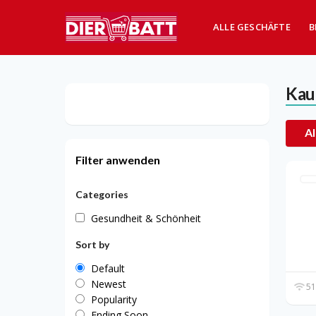
ALLE GESCHÄFTE
B
Kau
Al
Filter anwenden
Categories
Gesundheit & Schönheit
Sort by
Default
Newest
51
Popularity
Ending Soon