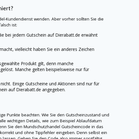
niert?
del
-Kundendienst wenden. Aber vorher sollten Sie die
lsch ist:
 die bei jedem Gutschein auf
Dierabatt.de
erwähnt
emacht, vielleicht haben Sie ein anderes Zeichen
usgewählte Produkt gilt, denn manche
gelöst. Manche gelten beispielsweise nur für
 nicht. Einige Gutscheine und Aktionen sind nur für
hein auf
Dierabatt.de
angegeben.
inige Punkte beachten. Wie Sie den Gutscheinzustand und
alle wichtigen Details, wie zum Beispiel Ablaufdatum
Wenn Sie den
Mundschutzhandel
Gutscheincode in das
korrekt und ohne Tippfehler eingeben. Denn selbst ein
ren lassen. Geben Sie den Code also immer sorgfältig