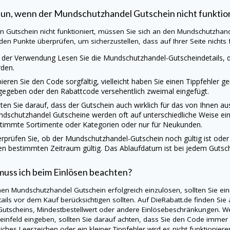
tun, wenn der
Mundschutzhandel
Gutschein nicht funktio
ein Gutschein nicht funktioniert, müssen Sie sich an den
Mundschutzhan
den Punkte überprüfen, um sicherzustellen, dass auf Ihrer Seite nichts fa
 der Verwendung Lesen Sie die
Mundschutzhandel
-Gutscheindetails,
den.
ieren Sie den Code sorgfältig, vielleicht haben Sie einen Tippfehler g
gegeben oder den Rabattcode versehentlich zweimal eingefügt.
ten Sie darauf, dass der Gutschein auch wirklich für das von Ihnen a
ndschutzhandel
Gutscheine werden oft auf unterschiedliche Weise ein
timmte Sortimente oder Kategorien oder nur für Neukunden.
rprüfen Sie, ob der
Mundschutzhandel
-Gutschein noch gültig ist oder
en bestimmten Zeitraum gültig. Das Ablaufdatum ist bei jedem Gutsc
uss ich beim Einlösen beachten?
nen
Mundschutzhandel
Gutschein erfolgreich einzulösen, sollten Sie e
tails vor dem Kauf berücksichtigen sollten. Auf
DieRabatt.de
finden Sie 
Gutscheins, Mindestbestellwert oder andere Einlösebeschränkungen. 
einfeld eingeben, sollten Sie darauf achten, dass Sie den Code immer 
liches Leerzeichen oder ein kleiner Tippfehler wird es nicht funktionie