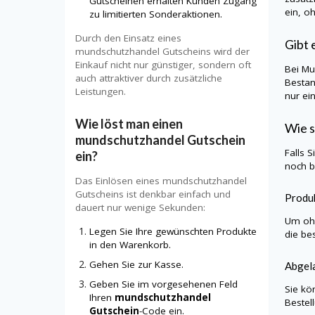
Gutscheinen erhalten Kunden Zugang
ein, o
zu limitierten Sonderaktionen.
Durch den Einsatz eines
Gibt 
mundschutzhandel Gutscheins wird der
Einkauf nicht nur günstiger, sondern oft
Bei
Mu
auch attraktiver durch zusätzliche
Bestan
Leistungen.
nur ei
Wie löst man einen
Wie s
mundschutzhandel Gutschein
Falls 
ein?
noch b
Das Einlösen eines mundschutzhandel
Gutscheins ist denkbar einfach und
Produk
dauert nur wenige Sekunden:
Um ohn
Legen Sie Ihre gewünschten Produkte
die be
in den Warenkorb.
Gehen Sie zur Kasse.
Abgela
Geben Sie im vorgesehenen Feld
Sie kö
Ihren
mundschutzhandel
Bestel
Gutschein
-Code ein.