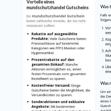
Vorteile eines
Was 
mundschutzhandel Gutscheins
Falls 
Ein
mundschutzhandel Gutschein
folgen
bietet zahlreiche Vorteile, die Sie nicht
verpassen sollten:
Vor
wer
Rabatte auf ausgewählte
Produkte:
Viele Gutscheine bieten
Kop
Preisnachlässe auf bestimmte
ein
Kategorien wie FFP2-Masken oder
Ach
Hygieneartikel.
Mu
Prozentrabatte auf den
bes
gesamten Einkauf:
Manche
Übe
Aktionen ermöglichen es, einen
ein
festen Prozentsatz vom gesamten
Bestellwert zu sparen.
Was m
Kostenfreier Versand:
Einige
Gutscheine bieten die Möglichkeit, die
Um ei
Versandkosten zu sparen.
die De
eines 
Sonderaktionen und exklusive
Gutsch
Angebote:
Mit bestimmten
zusätz