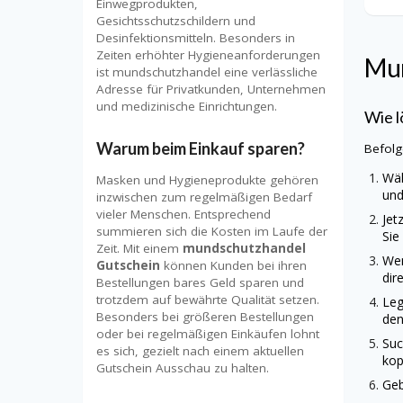
Einwegprodukten,
Gesichtsschutzschildern und
Desinfektionsmitteln. Besonders in
Zeiten erhöhter Hygieneanforderungen
Mu
ist mundschutzhandel eine verlässliche
Adresse für Privatkunden, Unternehmen
und medizinische Einrichtungen.
Wie l
Warum beim Einkauf sparen?
Befolg
Wäh
Masken und Hygieneprodukte gehören
und
inzwischen zum regelmäßigen Bedarf
vieler Menschen. Entsprechend
Jet
summieren sich die Kosten im Laufe der
Sie
Zeit. Mit einem
mundschutzhandel
Wen
Gutschein
können Kunden bei ihren
dir
Bestellungen bares Geld sparen und
trotzdem auf bewährte Qualität setzen.
Leg
Besonders bei größeren Bestellungen
den
oder bei regelmäßigen Einkäufen lohnt
Suc
es sich, gezielt nach einem aktuellen
kop
Gutschein Ausschau zu halten.
Geb