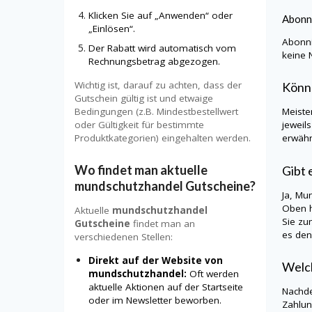
Klicken Sie auf „Anwenden“ oder
Abonn
„Einlösen“.
Abonni
Der Rabatt wird automatisch vom
keine 
Rechnungsbetrag abgezogen.
Wichtig ist, darauf zu achten, dass der
Könn
Gutschein gültig ist und etwaige
Bedingungen (z.B. Mindestbestellwert
Meiste
oder Gültigkeit für bestimmte
jeweil
Produktkategorien) eingehalten werden.
erwähn
Wo findet man aktuelle
Gibt 
mundschutzhandel Gutscheine?
Ja,
Mun
Oben h
Aktuelle
mundschutzhandel
Sie z
Gutscheine
findet man an
es den
verschiedenen Stellen:
Direkt auf der Website von
Welch
mundschutzhandel:
Oft werden
aktuelle Aktionen auf der Startseite
Nachde
oder im Newsletter beworben.
Zahlun