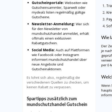
Gutscheinportale:
Webseiten wie
Tra
Gutscheinsammler, Sparwelt oder
mydealz listen regelmäßig gültige
Kre
Gutscheine.
Pay
Newsletter-Anmeldung:
Wer sich
Sof
für den Newsletter von
mundschutzhandel anmeldet, erhält
Wie l
oftmals einen exklusiven
Rabattgutschein.
Der Ze
Social Media:
Auch auf Plattformen
je nac
wie Facebook oder Instagram
geprüf
informiert mundschutzhandel über
verwen
neue Angebote und
per E-M
Gutscheinaktionen.
Welch
Es lohnt sich also, regelmäßig die
verschiedenen Quellen zu checken, um
Wenn S
keinen Rabatt zu verpassen.
haupts
informi
Spartipps zusätzlich zum
mundschutzhandel Gutschein