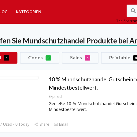
LOG
KATEGORIEN
Top Searche
fen Sie Mundschutzhandel Produkte bei 
l
Codes
Sales
Printable
5
0
5
0
10 % Mundschutzhandel Gutscheinc
Mindestbestellwert.
Expired
Genieße 10 % Mundschutzhandel Gutschein
Mindestbestellwert.
7 Used - 0 Today
Share
Email