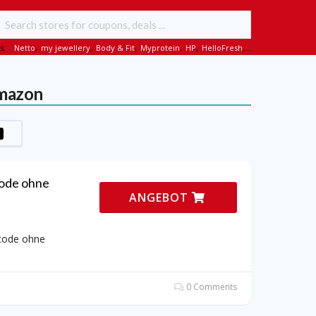
s:
Netto
,
my jewellery
,
Body & Fit
,
Myprotein
,
HP
,
HelloFresh
,...
Amazon
ode ohne
ANGEBOT
code ohne
0 Comments