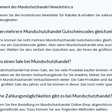
ement des
Mundschutzhandel
Newsletters:a
eren Sie den kostenlosen Newsletter für Rabatte & erhalten Sie exklu
Neuigkeiten.
en mehrere
Mundschutzhandel
Gutscheincodes gleichze
ns können Sie nicht mehrere
Mundschutzhandel
Gutscheincodes gleich
s nur ein Gutscheincode gelten. Aber wenn
Mundschutzhandel
eine Aus
en. Wählen Sie also einfach den Gutschein aus, der Ihnen die größtmög
es einen Sale bei
Mundschutzhandel
?
dschutzhandel
hat einen Sale, wo Sie viele Produkte kaufen können. H
aben wir die besten Verkaufsangebote für Sie erwähnt, klicken Sie einf
um
Mundschutzhandel
Verkaufsbereich weiter. Die Sale-Produkte sind das
 größten Sale des Jahres und Sie können in dieser Zeit noch mehr spa
e Zahlungsmöglichkeiten gibt es bei
Mundschutzhandel
m Sie Ihre Bestellung im
Mundschutzhandel
Online-Shop abgeschlosse
gsmethode aus. Dazu können Sie aus folgenden Methoden wählen: