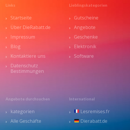
Links
Lieblingskategorien
Startseite
Gutscheine
Über DieRabatt.de
Angebote
Impressum
Geschenke
Blog
Elektronik
Kontaktiere uns
Software
Datenschutz
Bestimmungen
Angebote durchsuchen
International
kategorien
Lesremises.fr
Alle Geschäfte
Dierabatt.de