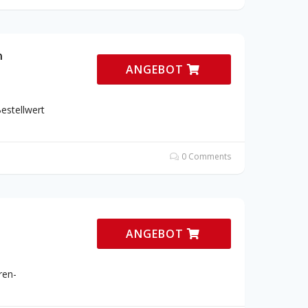
n
ANGEBOT
estellwert
0 Comments
ANGEBOT
ren-
e