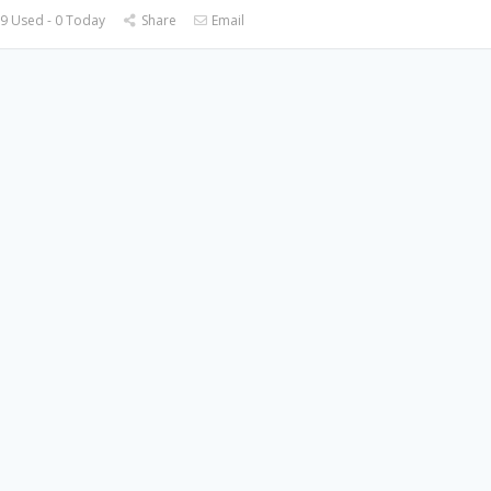
9 Used - 0 Today
Share
Email