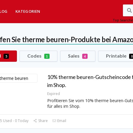
LOG
KATEGORIEN
Top Searche
fen Sie therme beuren-Produkte bei Amaz
l
Codes
Sales
Printable
5
1
4
0
10% therme beuren-Gutscheincode fü
im Shop.
Expired
Profitieren Sie vom 10% therme beuren-Gut
für alles im Shop.
5 Used - 0 Today
Share
Email