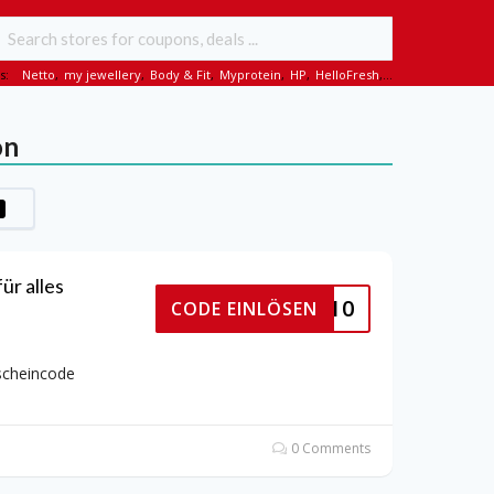
s:
Netto
,
my jewellery
,
Body & Fit
,
Myprotein
,
HP
,
HelloFresh
,...
on
r alles
THERME10
CODE EINLÖSEN
scheincode
0 Comments