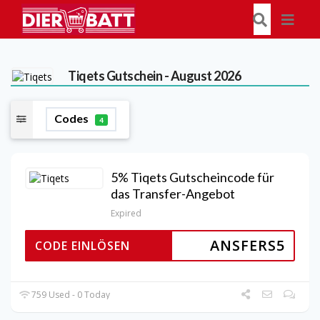
Tiqets
Gutschein - August 2026
Codes
4
5% Tiqets Gutscheincode für
das Transfer-Angebot
Expired
ANSFERS5
CODE EINLÖSEN
759 Used - 0 Today