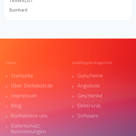
TRINKKOST
Burnhard
Links
Lieblingskategorien
Startseite
Gutscheine
Über DieRabatt.de
Angebote
Impressum
Geschenke
Blog
Elektronik
Kontaktiere uns
Software
Datenschutz
Bestimmungen