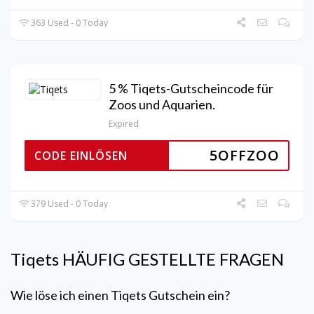
363 Used - 0 Today
5 % Tiqets-Gutscheincode für
Zoos und Aquarien.
Expired
5OFFZOO
CODE EINLÖSEN
379 Used - 0 Today
Tiqets
HÄUFIG GESTELLTE FRAGEN
Wie löse ich einen
Tiqets
Gutschein ein?