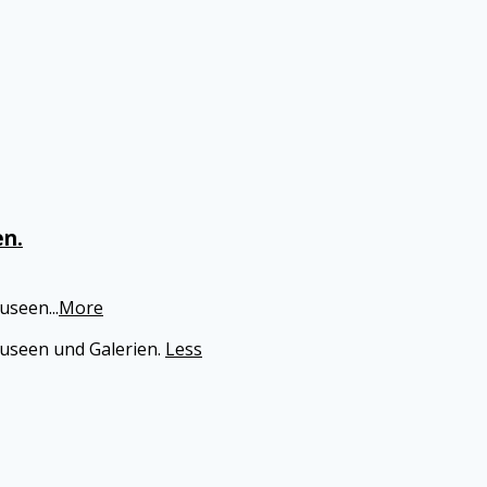
en.
Museen
...
More
Museen und Galerien.
Less