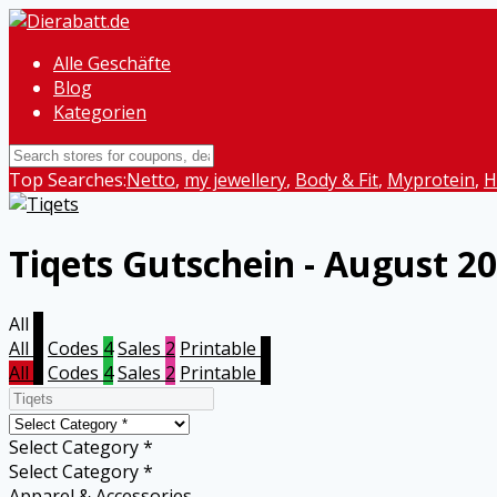
Alle Geschäfte
Blog
Kategorien
Top Searches:
Netto
,
my jewellery
,
Body & Fit
,
Myprotein
,
H
Tiqets
Gutschein - August 2
All
6
All
6
Codes
4
Sales
2
Printable
0
All
6
Codes
4
Sales
2
Printable
0
Select Category *
Select Category *
Apparel & Accessories