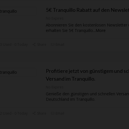
5€ Tranquillo Rabatt auf den Newslet
No Expires
Abonnieren Sie den kostenlosen Newsletter
erhalten Sie 5€ Tranquillo
...
More
3 Used - 0 Today
Share
Email
Profitiere jetzt von günstigem und s
Versand im Tranquillo.
No Expires
Genieße den günstigen und schnellen Versan
Deutschland im Tranquillo.
2 Used - 0 Today
Share
Email