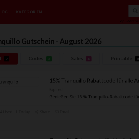
LOG
KATEGORIEN
Top Searche
nquillo
Gutschein - August 2026
l
Codes
Sales
Printable
7
3
4
0
15% Tranquillo Rabattcode für alle Ar
Expired
Genießen Sie 15 % Tranquillo-Rabattcode für 
4 Used - 1 Today
Share
Email