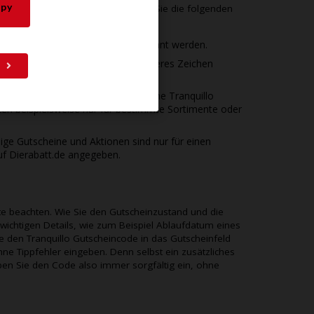
py
ienst wenden. Aber vorher sollten Sie die folgenden
em Gutschein auf
Dierabatt.de
erwähnt werden.
emacht, vielleicht haben Sie ein anderes Zeichen
ausgewählte Produkt gilt, denn manche
Tranquillo
ten beispielsweise nur für bestimmte Sortimente oder
inige Gutscheine und Aktionen sind nur für einen
uf
Dierabatt.de
angegeben.
kte beachten. Wie Sie den Gutscheinzustand und die
 wichtigen Details, wie zum Beispiel Ablaufdatum eines
ie den
Tranquillo
Gutscheincode in das Gutscheinfeld
ne Tippfehler eingeben. Denn selbst ein zusätzliches
Geben Sie den Code also immer sorgfältig ein, ohne