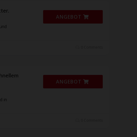
ter.
ANGEBOT
 und
0 Comments
chnellem
ANGEBOT
d in
0 Comments