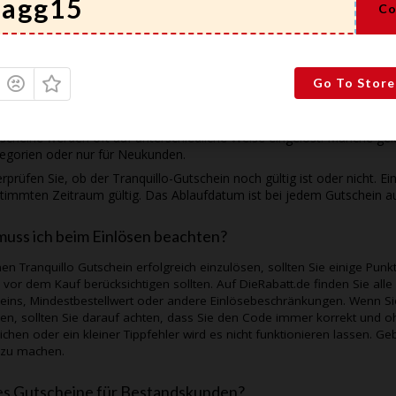
Co
ein Gutschein nicht funktioniert, müssen Sie sich an den
Lizensi
-Kundend
 überprüfen, um sicherzustellen, dass auf Ihrer Seite nichts falsch ist:
 der Verwendung Lesen Sie die
Lizensi
-Gutscheindetails, die bei jed
ieren Sie den Code sorgfältig, vielleicht haben Sie einen Tippfehler g
Go To Store
gegeben oder den Rabattcode versehentlich zweimal eingefügt.
ten Sie darauf, dass der Gutschein auch wirklich für das von Ihnen 
scheine werden oft auf unterschiedliche Weise eingelöst. Manche gel
egorien oder nur für Neukunden.
rprüfen Sie, ob der
Tranquillo
-Gutschein noch gültig ist oder nicht. E
timmten Zeitraum gültig. Das Ablaufdatum ist bei jedem Gutschein a
uss ich beim Einlösen beachten?
nen
Tranquillo
Gutschein erfolgreich einzulösen, sollten Sie einige Pun
s vor dem Kauf berücksichtigen sollten. Auf
DieRabatt.de
finden Sie alle
eins, Mindestbestellwert oder andere Einlösebeschränkungen. Wenn S
en, sollten Sie darauf achten, dass Sie den Code immer korrekt und oh
ichen oder ein kleiner Tippfehler wird es nicht funktionieren lassen. 
 zu machen.
es Gutscheine für Bestandskunden?