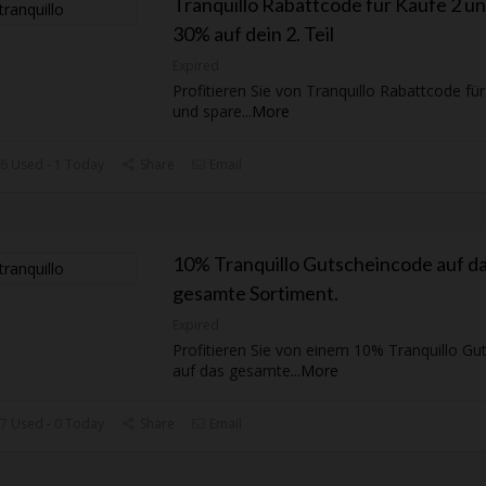
Tranquillo Rabattcode für Kaufe 2 u
30% auf dein 2. Teil
Expired
Profitieren Sie von Tranquillo Rabattcode fü
und spare
...
More
6 Used - 1 Today
Share
Email
10% Tranquillo Gutscheincode auf d
gesamte Sortiment.
Expired
Profitieren Sie von einem 10% Tranquillo Gu
auf das gesamte
...
More
7 Used - 0 Today
Share
Email