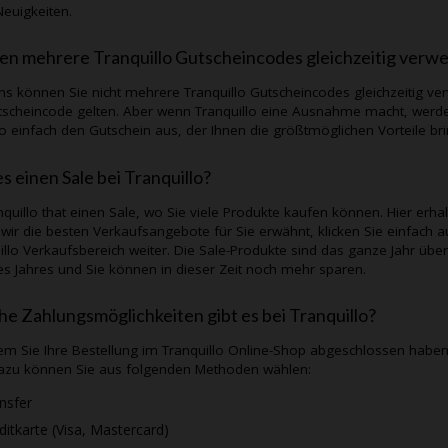
Neuigkeiten.
en mehrere
Tranquillo
Gutscheincodes gleichzeitig verw
ns können Sie nicht mehrere
Tranquillo
Gutscheincodes gleichzeitig ve
tscheincode gelten. Aber wenn
Tranquillo
eine Ausnahme macht, werden
so einfach den Gutschein aus, der Ihnen die größtmöglichen Vorteile bri
es einen Sale bei
Tranquillo
?
nquillo
that einen Sale, wo Sie viele Produkte kaufen können. Hier erha
wir die besten Verkaufsangebote für Sie erwähnt, klicken Sie einfach a
illo
Verkaufsbereich weiter. Die Sale-Produkte sind das ganze Jahr über
es Jahres und Sie können in dieser Zeit noch mehr sparen.
e Zahlungsmöglichkeiten gibt es bei
Tranquillo
?
m Sie Ihre Bestellung im
Tranquillo
Online-Shop abgeschlossen haben,
azu können Sie aus folgenden Methoden wählen:
nsfer
ditkarte (Visa, Mastercard)