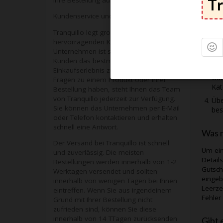
Falls 
Punkte
Kundenservice und Versand
Vor
Tranquillo legt großen Wert auf einen
hervorragenden Kundenservice. Das
Kop
Unternehmen ist stets bemüht, seinen
ein
Kunden das bestmögliche
Ach
Einkaufserlebnis zu bieten. Wenn Sie
Gut
Fragen zu einem Produkt oder Ihrer
Kat
Bestellung haben, steht Ihnen das Team
von Tranquillo jederzeit zur Verfügung.
Übe
Sie können das Unternehmen per E-Mail
bes
oder Telefon kontaktieren und erhalten
schnell eine Antwort.
Was m
Der Versand bei Tranquillo ist schnell
Um ei
und zuverlässig. Die meisten
Detail
Bestellungen werden innerhalb von 1-2
Gutsch
Werktagen versendet und sollten
eingeb
innerhalb von wenigen Tagen bei Ihnen
Leerze
eintreffen. Wenn Sie aus irgendeinem
Fehler
Grund mit Ihrer Bestellung nicht
zufrieden sind, können Sie diese
innerhalb von 14 TTagen zurücksenden
Gibt 