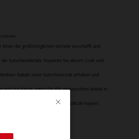
nzulösen:
r Ihnen die größtmöglichen Vorteile verschafft und
die Gutscheindetails. Kopieren Sie diesen Code und
 direkten Rabatt ohne Gutscheincode erhalten und
 erst zur Kasse, wenn Sie alle gewünschten Artikel in
code ein, den Sie zuvor von
DieRabatt.de
kopiert
ei Ihrem Einkauf.
n und schließen Sie den Kauf ab.