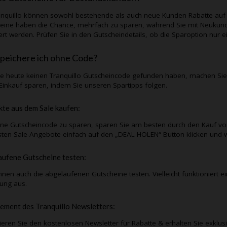
anquillo
können sowohl bestehende als auch neue Kunden Rabatte auf 
eine haben die Chance, mehrfach zu sparen, während Sie mit Neukund
iert werden. Prüfen Sie in den Gutscheindetails, ob die Sparoption nu
peichere ich ohne Code?
Sie heute keinen
Tranquillo
Gutscheincode gefunden haben, machen Sie 
Einkauf sparen, indem Sie unseren Spartipps folgen.
te aus dem Sale kaufen:
e Gutscheincode zu sparen, sparen Sie am besten durch den Kauf vo
sten Sale-Angebote einfach auf den „DEAL HOLEN“ Button klicken und w
ufene Gutscheine testen:
nnen auch die abgelaufenen Gutscheine testen. Vielleicht funktioniert e
lung aus.
ement des
Tranquillo
Newsletters:
eren Sie den kostenlosen Newsletter für Rabatte & erhalten Sie exklu