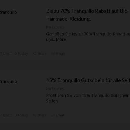
Bis zu 70% Tranquillo Rabatt auf Bio-
Fairtrade-Kleidung.
No Expires
Genießen Sie bis zu 70% Tranquillo Rabatt a
und
...
More
7 Used - 0 Today
Share
Email
15% Tranquillo Gutschein für alle Sei
No Expires
Profitieren Sie von 15% Tranquillo Gutschein 
Seifen.
7 Used - 0 Today
Share
Email