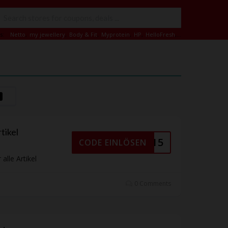
s:
Netto
,
my jewellery
,
Body & Fit
,
Myprotein
,
HP
,
HelloFresh
,...
tikel
TRAGG15
CODE EINLÖSEN
alle Artikel
0 Comments