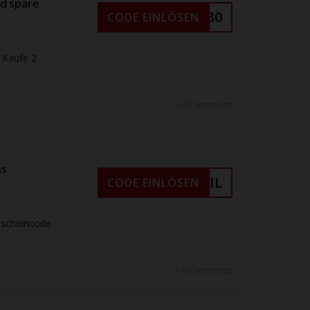
nd spare
SUMMER30
CODE EINLÖSEN
r Kaufe 2
0 Comments
as
R E-MAIL
CODE EINLÖSEN
tscheincode
0 Comments