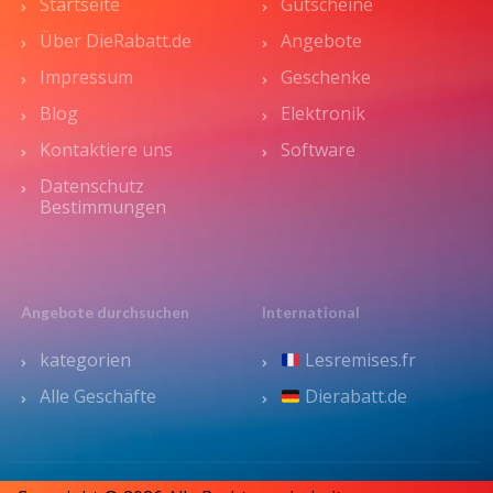
Startseite
Gutscheine
Über DieRabatt.de
Angebote
Impressum
Geschenke
Blog
Elektronik
Kontaktiere uns
Software
Datenschutz
Bestimmungen
Angebote durchsuchen
International
kategorien
Lesremises.fr
Alle Geschäfte
Dierabatt.de