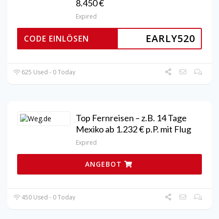
8.450 €
Expired
EARLY520
CODE EINLÖSEN
625 Used - 0 Today
Top Fernreisen – z.B. 14 Tage
Mexiko ab 1.232 € p.P. mit Flug
Expired
ANGEBOT
450 Used - 0 Today