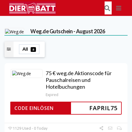
Weg.de
Gutschein - August 2026
All
8
75 € weg.de Aktionscode für
Pauschalreisen und
Hotelbuchungen
Expired
FAPRIL75
CODE EINLÖSEN
1129 Used - 0 Today