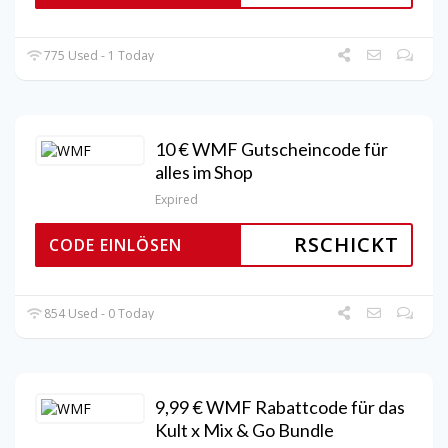
775 Used - 1 Today
10 € WMF Gutscheincode für
alles im Shop
Expired
RSCHICKT
CODE EINLÖSEN
854 Used - 0 Today
9,99 € WMF Rabattcode für das
Kult x Mix & Go Bundle