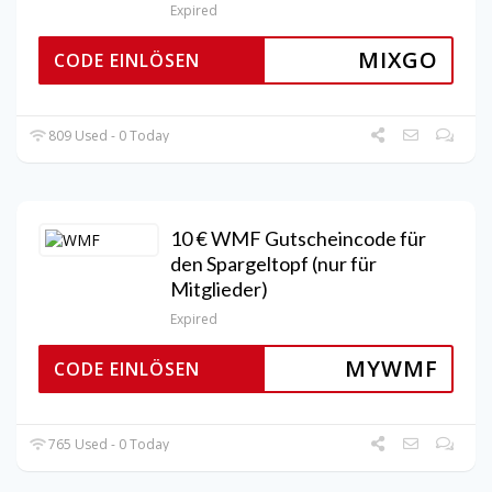
Expired
MIXGO
CODE EINLÖSEN
809 Used - 0 Today
10 € WMF Gutscheincode für
den Spargeltopf (nur für
Mitglieder)
Expired
MYWMF
CODE EINLÖSEN
765 Used - 0 Today