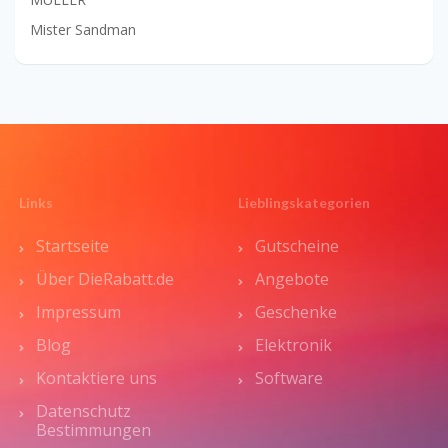
Mister Sandman
Links
Lieblingskategorien
Startseite
Gutscheine
Über DieRabatt.de
Angebote
Impressum
Geschenke
Blog
Elektronik
Kontaktiere uns
Software
Datenschutz
Bestimmungen