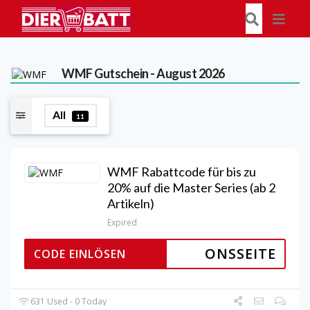
WMF
Gutschein - August 2026
All
11
WMF Rabattcode für bis zu
20% auf die Master Series (ab 2
Artikeln)
Expired
ONSSEITE
CODE EINLÖSEN
631 Used - 0 Today