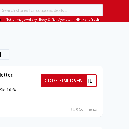
s:
Netto
,
my jewellery
,
Body & Fit
,
Myprotein
,
HP
,
HelloFresh
,...
etter.
ER EMAIL
CODE EINLÖSEN
 Sie 10 %
0 Comments