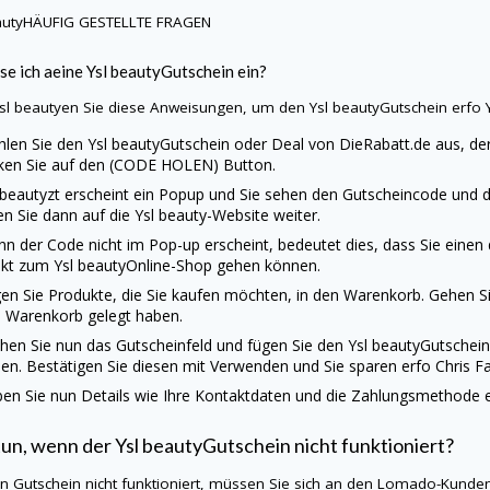
auty
HÄUFIG GESTELLTE FRAGEN
se ich aeine
Ysl beauty
Gutschein ein?
sl beauty
en Sie diese Anweisungen, um den
Ysl beauty
Gutschein erfo
len Sie den
Ysl beauty
Gutschein oder Deal von
DieRabatt.de
aus, der
cken Sie auf den (CODE HOLEN) Button.
 beauty
zt erscheint ein Popup und Sie sehen den Gutscheincode und d
ten Sie dann auf die
Ysl beauty
-Website weiter.
n der Code nicht im Pop-up erscheint, bedeutet dies, dass Sie einen
ekt zum
Ysl beauty
Online-Shop gehen können.
en Sie Produkte, die Sie kaufen möchten, in den Warenkorb. Gehen Sie
 Warenkorb gelegt haben.
hen Sie nun das Gutscheinfeld und fügen Sie den
Ysl beauty
Gutschein
en. Bestätigen Sie diesen mit Verwenden und Sie sparen erfo Chris 
en Sie nun Details wie Ihre Kontaktdaten und die Zahlungsmethode ei
tun, wenn der
Ysl beauty
Gutschein nicht funktioniert?
ein Gutschein nicht funktioniert, müssen Sie sich an den
Lomado
-Kunden