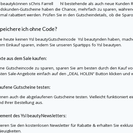
l beauty
können sChris Farrell hl bestehende als auch neue Kunden Rab
dskunden-Gutscheine haben die Chance, mehrfach zu sparen, während
nmal rabattiert werden. Prüfen Sie in den Gutscheindetails, ob die Sp
peichere ich ohne Code?
Sie heute keinen
Ysl beauty
Gutscheincode
Ysl beauty
nden haben, mache
rem Einkauf sparen, indem Sie unseren Spartipps fo
Ysl beauty
en.
te aus dem Sale kaufen:
e Gutscheincode zu sparen, sparen Sie am besten durch den Kauf vo
sten Sale-Angebote einfach auf den „DEAL HOLEN“ Button klicken und w
ufene Gutscheine testen:
nnen auch die abgelaufenen Gutscheine testen. Vielleicht funktioniert 
d Ihrer Bestellung aus.
ement des
Ysl beauty
Newsletters:
eren Sie den kostenlosen Newsletter für Rabatte & erhalten Sie exklu
Neuigkeiten.