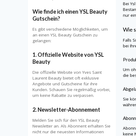
Bei
Ys
Bestan
Wie finde ich einen YSL Beauty
nur ei
Gutschein?
Wie s
Es gibt verschiedene Möglichkeiten, um
an einen YSL Beauty Gutschein zu
Falls 
gelangen:
bei Ih
1. Offizielle Website von YSL
Produk
Beauty
Um ohn
Die offizielle Website von Yves Saint
die be
Laurent Beauty bietet oft exklusive
Angebote und Gutscheine für ihre
Abgela
Kunden. Schauen Sie regelmäßig vorbei,
um keine Rabatte zu verpassen.
Sie kö
währen
2. Newsletter-Abonnement
Abonn
Melden Sie sich für den YSL Beauty
Newsletter an. Als Abonnent erhalten Sie
Abonni
nicht nur die neuesten Informationen
keine 