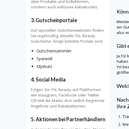
über Produkte und Kollektionen,
sondern auch exklusive Rabattcodes.
Könn
3. Gutscheinportale
Meiste
ein Gu
Auf speziellen Gutscheinwebsites finden
also e
Sie regelmäßig aktuelle YSL Beauty
Gutscheine. Einige beliebte Portale sind:
Gibt 
Gutscheinsammler
Ja,
Ysl 
Sparwelt
haben 
Mydealz
Ysl be
größte
4. Social Media
Welch
Folgen Sie YSL Beauty auf Plattformen
wie Instagram, Facebook oder Twitter.
Nachd
Oft teilt die Marke dort zeitlich begrenzte
Ihre 
Angebote und Rabattaktionen.
Tra
5. Aktionen bei Partnerhändlern
Kre