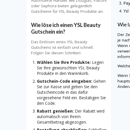
Autorisierte Händler wie Douglas, Flaconi
Pa
oder Sephora bieten gelegentlich
Ysl
Gutscheine für YSL Beauty Produkte an.
Wie l
Wie löse ich einen YSL Beauty
Gutschein ein?
Der Ze
je nac
Das Einlösen eines YSL Beauty
Wenn d
Gutscheins ist einfach und schnell.
verwen
Folgen Sie diesen Schritten:
informi
Wählen Sie Ihre Produkte:
Legen
Welche
Sie Ihre gewünschten YSL Beauty
Produkte in den Warenkorb.
Wenn S
haupts
Gutschein-Code eingeben:
Gehen
Änderu
Sie zur Kasse und geben Sie den
Gutscheincode in das dafür
vorgesehene Feld ein. Bestätigen Sie
den Code.
Rabatt genießen:
Der Rabatt wird
automatisch von Ihrem
Gesamtbetrag abgezogen.
Bestellung abschließen:
Schließen