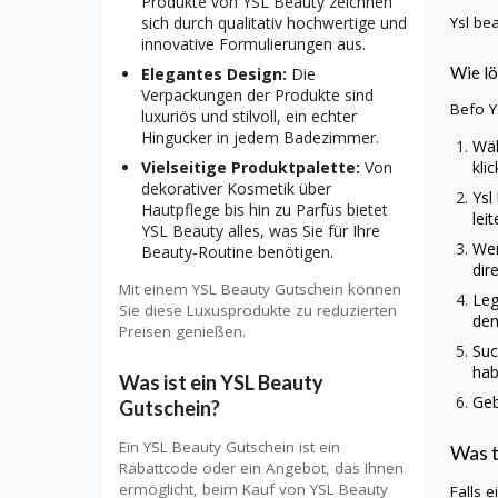
Produkte von YSL Beauty zeichnen
sich durch qualitativ hochwertige und
Ysl be
innovative Formulierungen aus.
Wie lö
Elegantes Design:
Die
Verpackungen der Produkte sind
Befo
Y
luxuriös und stilvoll, ein echter
Hingucker in jedem Badezimmer.
Wäh
Vielseitige Produktpalette:
Von
kli
dekorativer Kosmetik über
Ysl
Hautpflege bis hin zu Parfüs bietet
lei
YSL Beauty alles, was Sie für Ihre
Wen
Beauty-Routine benötigen.
dir
Mit einem YSL Beauty Gutschein können
Leg
Sie diese Luxusprodukte zu reduzierten
den
Preisen genießen.
Suc
hab
Was ist ein YSL Beauty
Geb
Gutschein?
Ein YSL Beauty Gutschein ist ein
Was 
Rabattcode oder ein Angebot, das Ihnen
ermöglicht, beim Kauf von YSL Beauty
Falls 