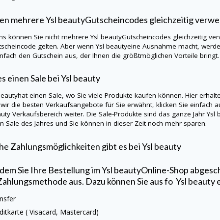
en mehrere
Ysl beauty
Gutscheincodes gleichzeitig verw
ns können Sie nicht mehrere
Ysl beauty
Gutscheincodes gleichzeitig ver
tscheincode gelten. Aber wenn
Ysl beauty
eine Ausnahme macht, werden 
infach den Gutschein aus, der Ihnen die größtmöglichen Vorteile bringt.
es einen Sale bei
Ysl beauty
beauty
hat einen Sale, wo Sie viele Produkte kaufen können. Hier erhal
wir die besten Verkaufsangebote für Sie erwähnt, klicken Sie einfach a
auty
Verkaufsbereich weiter. Die Sale-Produkte sind das ganze Jahr
Ysl 
n Sale des Jahres und Sie können in dieser Zeit noch mehr sparen.
e Zahlungsmöglichkeiten gibt es bei
Ysl beauty
em Sie Ihre Bestellung im
Ysl beauty
Online-Shop abgesch
Zahlungsmethode aus. Dazu können Sie aus fo
Ysl beauty
nsfer
ditkarte (
Visacard
, Mastercard)