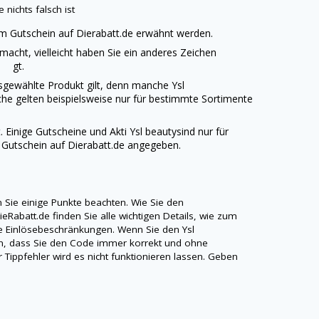
 nichts falsch ist
em Gutschein auf
Dierabatt.de
erwähnt werden.
emacht, vielleicht haben Sie ein anderes Zeichen
ll gt.
ausgewählte Produkt gilt, denn manche
Ysl
che gelten beispielsweise nur für bestimmte Sortimente
t. Einige Gutscheine und Akti
Ysl beauty
sind nur für
 Gutschein auf
Dierabatt.de
angegeben.
 Sie einige Punkte beachten. Wie Sie den
ieRabatt.de
finden Sie alle wichtigen Details, wie zum
re Einlösebeschränkungen. Wenn Sie den
Ysl
ten, dass Sie den Code immer korrekt und ohne
r Tippfehler wird es nicht funktionieren lassen. Geben