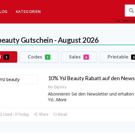
LOG
KATEGORIEN
Top Searche
 beauty
Gutschein - August 2026
l
Codes
Sales
Printable
5
1
4
0
10% Ysl Beauty Rabatt auf den Newsl
No Expires
Abonnieren Sie den Newsletter und erhalten
Ysl
...
More
2 Used - 0 Today
Share
Email