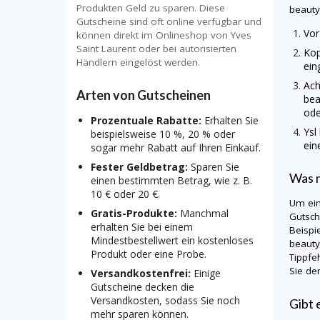
Produkten Geld zu sparen. Diese
beaut
Gutscheine sind oft online verfügbar und
Vor
können direkt im Onlineshop von Yves
Saint Laurent oder bei autorisierten
Kop
Händlern eingelöst werden.
ein
Ach
Arten von Gutscheinen
bea
ode
Prozentuale Rabatte:
Erhalten Sie
Ysl
beispielsweise 10 %, 20 % oder
ein
sogar mehr Rabatt auf Ihren Einkauf.
Fester Geldbetrag:
Sparen Sie
Was m
einen bestimmten Betrag, wie z. B.
10 € oder 20 €.
Um ei
Gratis-Produkte:
Manchmal
Gutsch
erhalten Sie bei einem
Beispi
Mindestbestellwert ein kostenloses
beaut
Produkt oder eine Probe.
Tippfe
Sie de
Versandkostenfrei:
Einige
Gutscheine decken die
Versandkosten, sodass Sie noch
Gibt 
mehr sparen können.