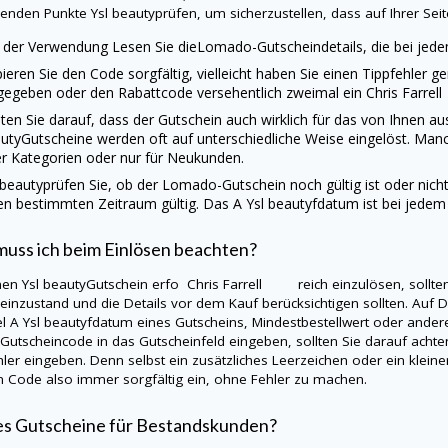
y
enden Punkte
Ysl beauty
prüfen, um sicherzustellen, dass auf Ihrer Seite
 der Verwendung Lesen Sie die
Lomado
-Gutscheindetails, die bei jed
ieren Sie den Code sorgfältig, vielleicht haben Sie einen Tippfehler g
gegeben oder den Rabattcode versehentlich zweimal ein Chris Farre
ten Sie darauf, dass der Gutschein auch wirklich für das von Ihnen 
uty
Gutscheine werden oft auf unterschiedliche Weise eingelöst. Man
r Kategorien oder nur für Neukunden.
 beauty
prüfen Sie, ob der
Lomado
-Gutschein noch gültig ist oder nich
en bestimmten Zeitraum gültig. Das A
Ysl beauty
fdatum ist bei jedem
uss ich beim Einlösen beachten?
nen
Ysl beauty
Gutschein erfo Chris Farrell reich einzulösen, sollten
einzustand und die Details vor dem Kauf berücksichtigen sollten. Auf
D
el A
Ysl beauty
fdatum eines Gutscheins, Mindestbestellwert oder ande
y
Gutscheincode in das Gutscheinfeld eingeben, sollten Sie darauf ach
hler eingeben. Denn selbst ein zusätzliches Leerzeichen oder ein kleine
n Code also immer sorgfältig ein, ohne Fehler zu machen.
es Gutscheine für Bestandskunden?