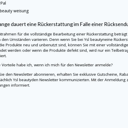
yPal
 beauty
weisung
ange dauert eine Rückerstattung im Falle einer Rücksend
itrahmen für die vollständige Bearbeitung einer Rückerstattung beträgt
h den Umständen variieren. Denn wenn Sie bei
Ysl beauty
neine
Rückers
ie Produkte neu und unbenutzt sind, können Sie mit einer vollständig
det werden oder wenn die Produkte defekt sind, wird nur ein Teilbetra
ert.
 Vorteile habe ich, wenn ich mich für den Newsletter anmelde?
ie den Newsletter abonnieren, erhalten Sie exklusive Gutscheine, Rab
ächlich
Ysl beauty
den Newsletter kommunizierten. Mit der Anmeldung 
ngen informiert.