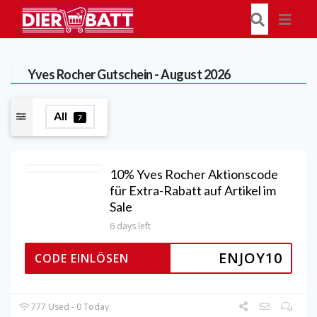
Yves Rocher
Gutschein - August 2026
All
7
10% Yves Rocher Aktionscode
für Extra-Rabatt auf Artikel im
Sale
6 days left
ENJOY10
CODE EINLÖSEN
777 Used - 0 Today