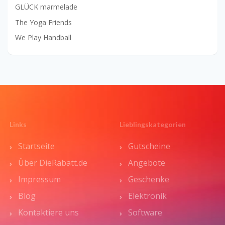
GLÜCK marmelade
The Yoga Friends
We Play Handball
Links
Lieblingskategorien
Startseite
Gutscheine
Über DieRabatt.de
Angebote
Impressum
Geschenke
Blog
Elektronik
Kontaktiere uns
Software