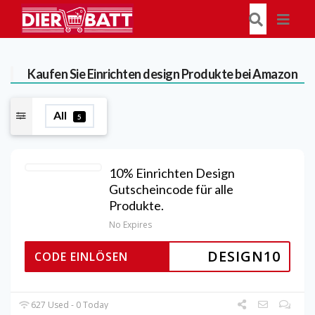
Kaufen Sie Einrichten design Produkte bei Amazon
All
5
10% Einrichten Design
Gutscheincode für alle
Produkte.
No Expires
DESIGN10
CODE EINLÖSEN
627 Used - 0 Today