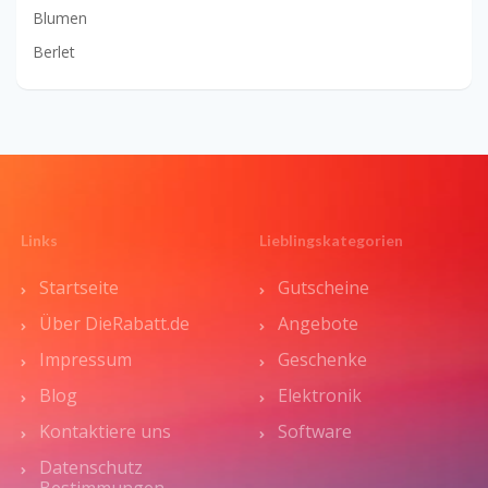
Blumen
Berlet
Links
Lieblingskategorien
Startseite
Gutscheine
Über DieRabatt.de
Angebote
Impressum
Geschenke
Blog
Elektronik
Kontaktiere uns
Software
Datenschutz
Bestimmungen