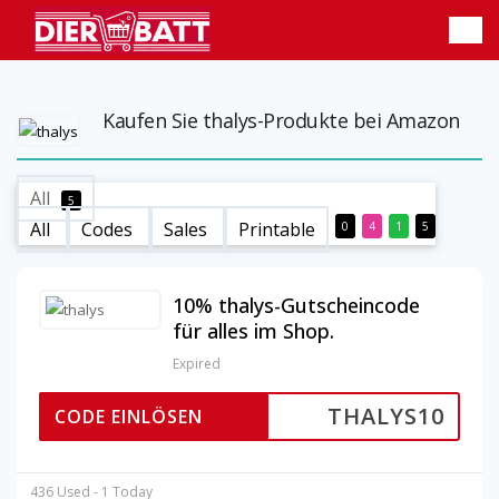
Kaufen Sie thalys-Produkte bei Amazon
All
5
All
Codes
Sales
Printable
0
4
1
5
10% thalys-Gutscheincode
für alles im Shop.
Expired
THALYS10
CODE EINLÖSEN
436 Used - 1 Today