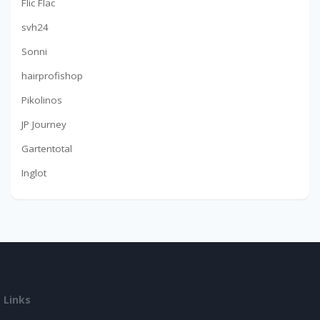
Flic Flac
svh24
Sonni
hairprofishop
Pikolinos
JP Journey
Gartentotal
Inglot
Links